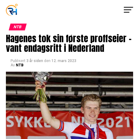
NTB
Hagenes tok sin første proffseier –
vant endagsritt i Nederland
Publisert
3 år siden
den
12. mars 2023
Av
NTB