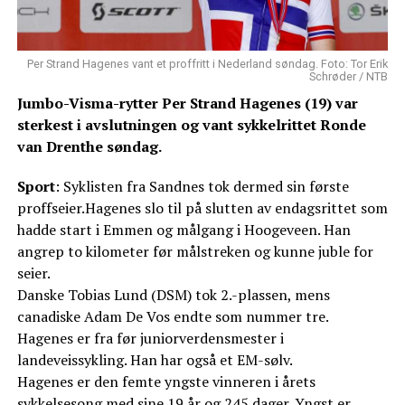
Per Strand Hagenes vant et proffritt i Nederland søndag. Foto: Tor Erik
Schrøder / NTB
Jumbo-Visma-rytter Per Strand Hagenes (19) var
sterkest i avslutningen og vant sykkelrittet Ronde
van Drenthe søndag.
Sport
: Syklisten fra Sandnes tok dermed sin første
proffseier.Hagenes slo til på slutten av endagsrittet som
hadde start i Emmen og målgang i Hoogeveen. Han
angrep to kilometer før målstreken og kunne juble for
seier.
Danske Tobias Lund (DSM) tok 2.-plassen, mens
canadiske Adam De Vos endte som nummer tre.
Hagenes er fra før juniorverdensmester i
landeveissykling. Han har også et EM-sølv.
Hagenes er den femte yngste vinneren i årets
sykkelsesong med sine 19 år og 245 dager. Yngst er