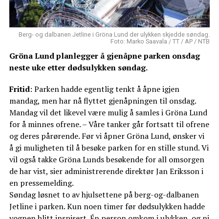
Berg- og dalbanen Jetline i Gröna Lund der ulykken skjedde søndag.
Foto: Marko Saavala / TT / AP / NTB
Gröna Lund planlegger å gjenåpne parken onsdag
neste uke etter dødsulykken søndag.
Fritid
: Parken hadde egentlig tenkt å åpne igjen
mandag, men har nå flyttet gjenåpningen til onsdag.
Mandag vil det likevel være mulig å samles i Gröna Lund
for å minnes ofrene. – Våre tanker går fortsatt til ofrene
og deres pårørende. Før vi åpner Gröna Lund, ønsker vi
å gi muligheten til å besøke parken for en stille stund. Vi
vil også takke Gröna Lunds besøkende for all omsorgen
de har vist, sier administrerende direktør Jan Eriksson i
en pressemelding.
Søndag løsnet to av hjulsettene på berg-og-dalbanen
Jetline i parken. Kun noen timer før dødsulykken hadde
vognen blitt inspisert. Én person omkom i ulykken, og ni