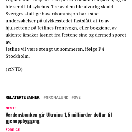
ble sendt til sykehus. Tre av dem ble alvorlig skadd.
Sveriges statlige havarikommisjon har i sine
undersøkelser på ulykkesstedet fastslått at to av
hjulsettene på Jetlines frontvogn, eller boggiene, av
ukjente årsaker løsnet fra festene sine og dermed sporet
av.
Jetline vil være stengt ut sommeren, ifølge P4
Stockholm.
(©NTB)
RELATERTE EMNER:
GRONALUND
SVE
NESTE
Verdensbanken gir Ukraina 1,5 milliarder dollar til
gjenoppbygging
FORRIGE