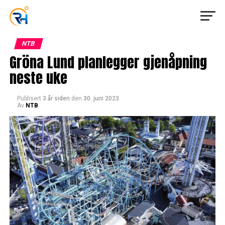
NTB
Gröna Lund planlegger gjenåpning
neste uke
Publisert
3 år siden
den
30. juni 2023
Av
NTB