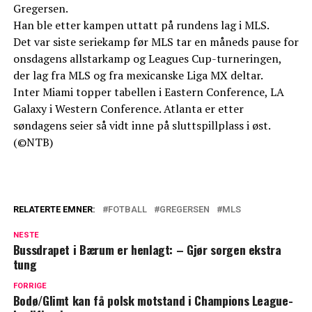
Gregersen.
Han ble etter kampen uttatt på rundens lag i MLS.
Det var siste seriekamp før MLS tar en måneds pause for
onsdagens allstarkamp og Leagues Cup-turneringen,
der lag fra MLS og fra mexicanske Liga MX deltar.
Inter Miami topper tabellen i Eastern Conference, LA
Galaxy i Western Conference. Atlanta er etter
søndagens seier så vidt inne på sluttspillplass i øst.
(©NTB)
RELATERTE EMNER:
FOTBALL
GREGERSEN
MLS
NESTE
Bussdrapet i Bærum er henlagt: – Gjør sorgen ekstra
tung
FORRIGE
Bodø/Glimt kan få polsk motstand i Champions League-