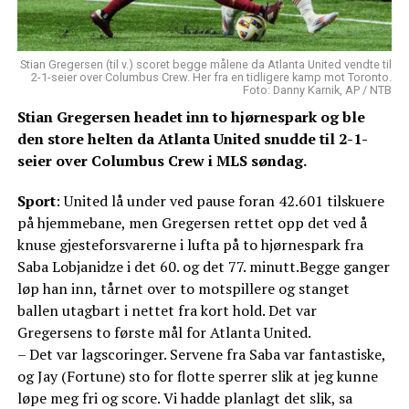
Stian Gregersen (til v.) scoret begge målene da Atlanta United vendte til
2-1-seier over Columbus Crew. Her fra en tidligere kamp mot Toronto.
Foto: Danny Karnik, AP / NTB
Stian Gregersen headet inn to hjørnespark og ble
den store helten da Atlanta United snudde til 2-1-
seier over Columbus Crew i MLS søndag.
Sport
: United lå under ved pause foran 42.601 tilskuere
på hjemmebane, men Gregersen rettet opp det ved å
knuse gjesteforsvarerne i lufta på to hjørnespark fra
Saba Lobjanidze i det 60. og det 77. minutt.Begge ganger
løp han inn, tårnet over to motspillere og stanget
ballen utagbart i nettet fra kort hold. Det var
Gregersens to første mål for Atlanta United.
– Det var lagscoringer. Servene fra Saba var fantastiske,
og Jay (Fortune) sto for flotte sperrer slik at jeg kunne
løpe meg fri og score. Vi hadde planlagt det slik, sa