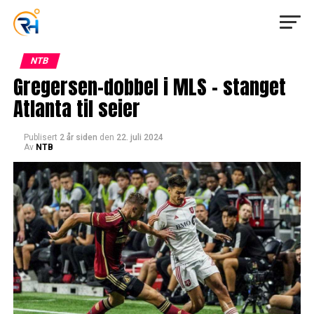
NTB
Gregersen-dobbel i MLS – stanget
Atlanta til seier
Publisert
2 år siden
den
22. juli 2024
Av
NTB