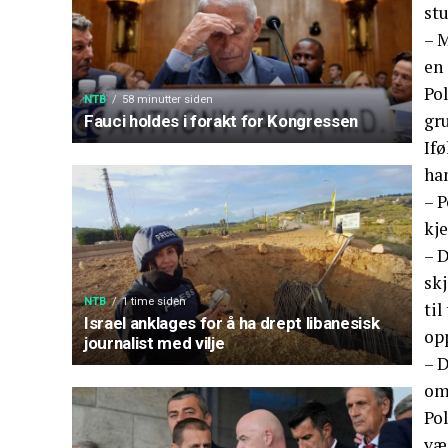
st
– M
en 
Pol
NTB
58 minutter siden
gru
Fauci holdes i forakt for Kongressen
If
ha
– P
kje
– 
skj
NTB
1 time siden
til
Israel anklages for å ha drept libanesisk
op
journalist med vilje
– 
om 
Pol
vær