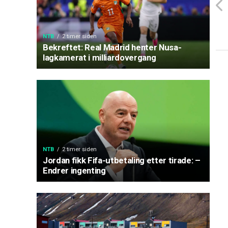
NTB
2 timer siden
Bekreftet: Real Madrid henter Nusa-
lagkamerat i milliardovergang
NTB
2 timer siden
Jordan fikk Fifa-utbetaling etter tirade: –
Endrer ingenting