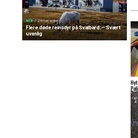
NTB
2 timer siden
Flere døde reinsdyr på Svalbard: – Svært
uvanlig
Hyt
Pol