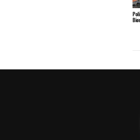
Pol
Bjø