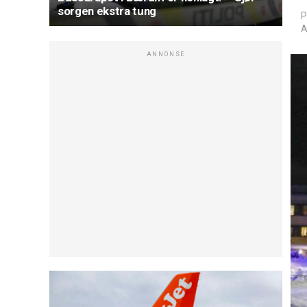
sorgen ekstra tung
P
A
ANNONSE