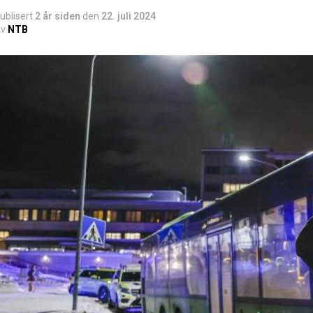
ublisert
2 år siden
den
22. juli 2024
v
NTB