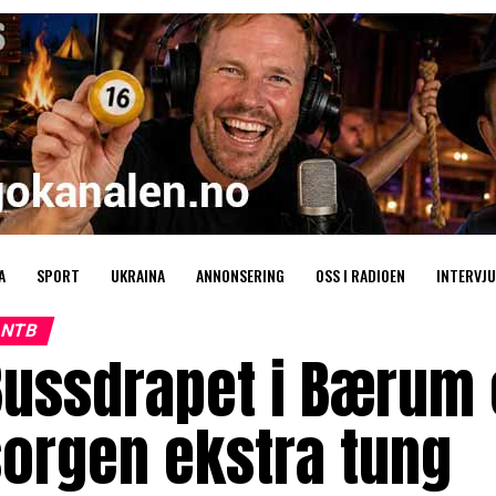
A
SPORT
UKRAINA
ANNONSERING
OSS I RADIOEN
INTERVJU
NTB
ussdrapet i Bærum e
orgen ekstra tung