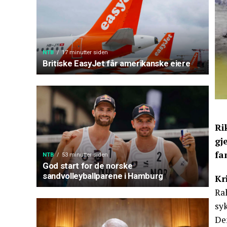
NTB
17 minutter siden
Britiske EasyJet får amerikanske eiere
Ri
gj
fa
NTB
53 minutter siden
God start for de norske
sandvolleyballparene i Hamburg
Kr
Ra
sy
Den