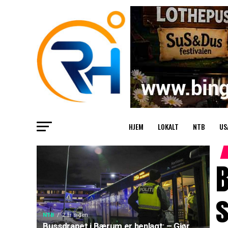
HJEM
LOKALT
NTB
US
B
s
NTB
2 år siden
Bussdrapet i Bærum er henlagt: – Gjør