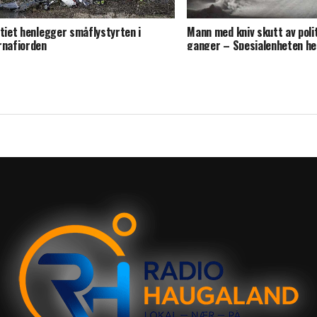
itiet henlegger småflystyrten i
Mann med kniv skutt av polit
rnafjorden
ganger – Spesialenheten h
saken