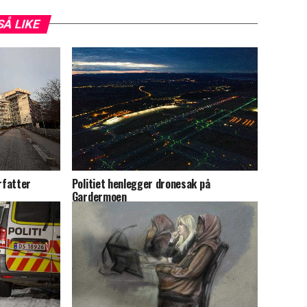
SÅ LIKE
rfatter
Politiet henlegger dronesak på
Gardermoen