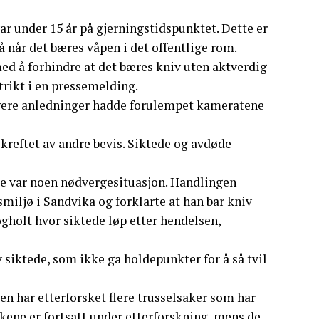
ar under 15 år på gjerningstidspunktet. Dette er
gå når det bæres våpen i det offentlige rom.
med å forhindre at det bæres kniv uten aktverdig
trikt i en pressemelding.
ligere anledninger hadde forulempet kameratene
bekreftet av andre bevis. Siktede og avdøde
kke var noen nødvergesituasjon. Handlingen
miljø i Sandvika og forklarte at han bar kniv
kogholt hvor siktede løp etter hendelsen,
siktede, som ikke ga holdepunkter for å så tvil
en har etterforsket flere trusselsaker som har
akene er fortsatt under etterforskning, mens de