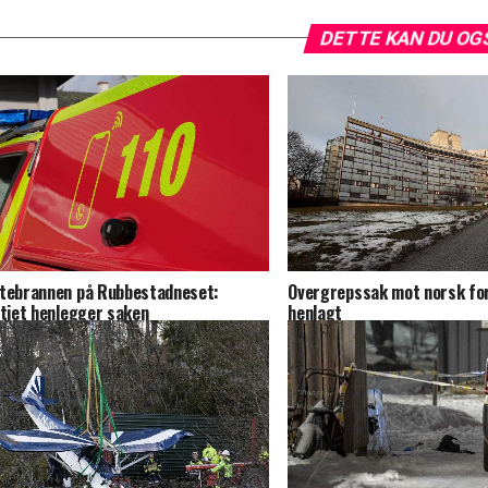
DETTE KAN DU OG
tebrannen på Rubbestadneset:
Overgreps­sak mot norsk fo
itiet henlegger saken
henlagt