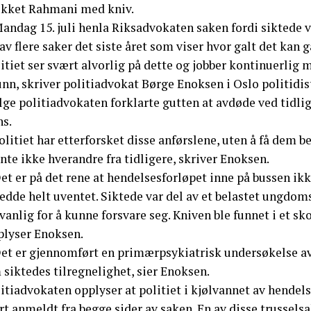
ukket Rahmani med kniv.
andag 15. juli henla Riksadvokaten saken fordi siktede v
av flere saker det siste året som viser hvor galt det kan 
itiet ser svært alvorlig på dette og jobber kontinuerlig 
nn, skriver politiadvokat Børge Enoksen i Oslo politidis
ølge politiadvokaten forklarte gutten at avdøde ved tid
ns.
olitiet har etterforsket disse anførslene, uten å få dem 
nte ikke hverandre fra tidligere, skriver Enoksen.
Det er på det rene at hendelsesforløpet inne på bussen i
edde helt uventet. Siktede var del av et belastet ungdoms
 vanlig for å kunne forsvare seg. Kniven ble funnet i et s
plyser Enoksen.
Det er gjennomført en primærpsykiatrisk undersøkelse av 
siktedes tilregnelighet, sier Enoksen.
itiadvokaten opplyser at politiet i kjølvannet av hendels
t anmeldt fra begge sider av saken. En av disse trussels