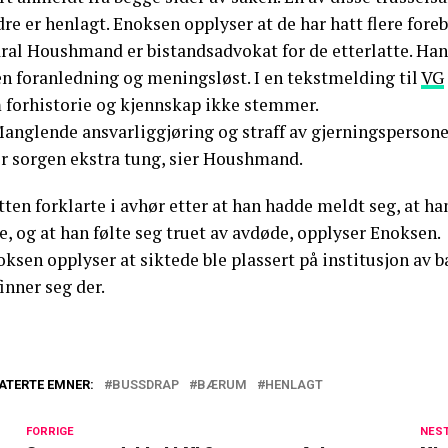
re er henlagt. Enoksen opplyser at de har hatt flere for
al Houshmand er bistandsadvokat for de etterlatte. Han s
en foranledning og meningsløst. I en tekstmelding til
VG
 forhistorie og kjennskap ikke stemmer.
Manglende ansvarliggjøring og straff av gjerningspersone
ør sorgen ekstra tung, sier Houshmand.
ten forklarte i avhør etter at han hadde meldt seg, at han
e, og at han følte seg truet av avdøde, opplyser Enoksen.
ksen opplyser at siktede ble plassert på institusjon av b
inner seg der.
ATERTE EMNER:
BUSSDRAP
BÆRUM
HENLAGT
FORRIGE
NES