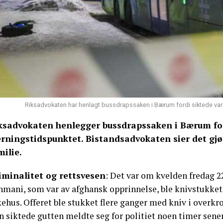
Riksadvokaten har henlagt bussdrapssaken i Bærum fordi siktede var 
ksadvokaten henlegger bussdrapssaken i Bærum ford
erningstidspunktet. Bistandsadvokaten sier det gjø
milie.
iminalitet og rettsvesen
: Det var om kvelden fredag 2
hmani, som var av afghansk opprinnelse, ble knivstukket
kehus. Offeret ble stukket flere ganger med kniv i overk
 siktede gutten meldte seg for politiet noen timer sener