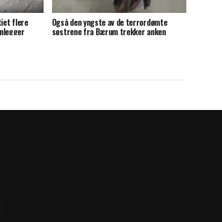
iet flere
Også den yngste av de terrordømte
enlegger
søstrene fra Bærum trekker anken