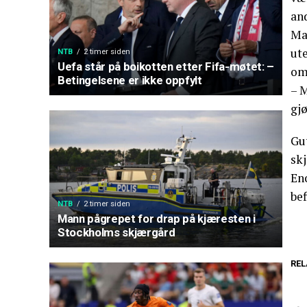
and
Mar
ut
NTB
2 timer siden
Uefa står på boikotten etter Fifa-møtet: –
om
Betingelsene er ikke oppfylt
– 
gj
Gut
skj
Eno
bef
NTB
2 timer siden
Mann pågrepet for drap på kjæresten i
Stockholms skjærgård
REL