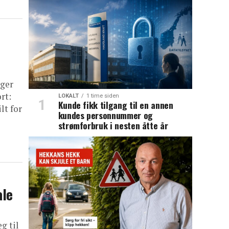
nger
rt:
LOKALT
1 time siden
Kunde fikk tilgang til en annen
lt for
kundes personnummer og
strømforbruk i nesten åtte år
ale
g til