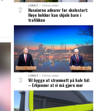
LOKALT
2 timer siden
Huseierne advarer før skolestart:
Høye hekker kan skjule barn i
trafikken
LOKALT
2 timer siden
Vil bygge ut strømnett på halv tid:
– Erkjenner at vi må gjøre mer