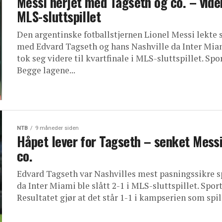
Messi herjet med Tagseth og co. – vider
MLS-sluttspillet
Den argentinske fotballstjernen Lionel Messi lekte 
med Edvard Tagseth og hans Nashville da Inter Mia
tok seg videre til kvartfinale i MLS-sluttspillet. Spor
Begge lagene...
NTB
9 måneder siden
Håpet lever for Tagseth – senket Mess
co.
Edvard Tagseth var Nashvilles mest pasningssikre s
da Inter Miami ble slått 2-1 i MLS-sluttspillet. Sport
Resultatet gjør at det står 1-1 i kampserien som spill