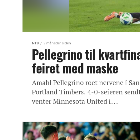
NTB
9 måneder siden
Pellegrino til kvartfi
feiret med maske
Amahl Pellegrino roet nervene i San
Portland Timbers. 4-0-seieren sendte
venter Minnesota United i...