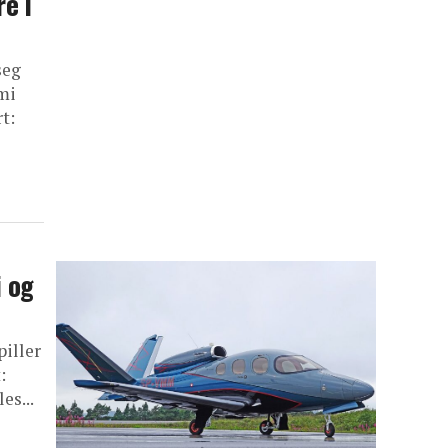
e i
seg
mi
t:
i og
piller
:
es...