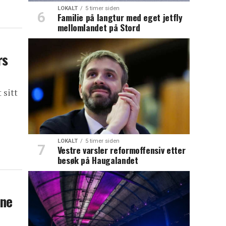
LOKALT
5 timer siden
Familie på langtur med eget jetfly
mellomlandet på Stord
rs
 sitt
LOKALT
5 timer siden
Vestre varsler reformoffensiv etter
besøk på Haugalandet
rne