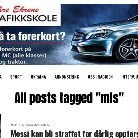
A
SPORT
UKRAINA
ANNONSERING
OSS I RADIOEN
INTERVJU
All posts tagged "mls"
NTB
6 måneder siden
Messi kan bli straffet for dårlig oppfør