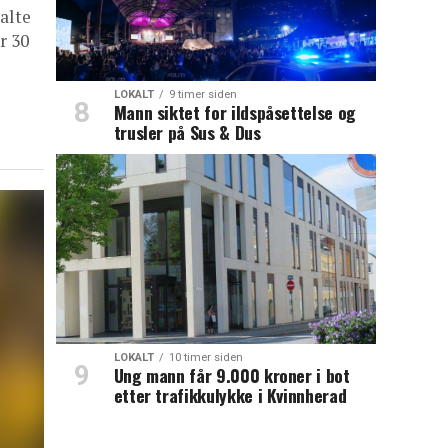
alte
r 30
LOKALT
9 timer siden
Mann siktet for ildspåsettelse og
trusler på Sus & Dus
LOKALT
10 timer siden
Ung mann får 9.000 kroner i bot
etter trafikkulykke i Kvinnherad