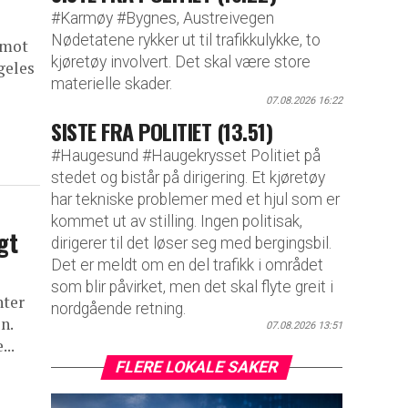
#Karmøy #Bygnes, Austreivegen
Nødetatene rykker ut til trafikkulykke, to
 mot
kjøretøy involvert. Det skal være store
geles
materielle skader.
07.08.2026 16:22
SISTE FRA POLITIET (13.51)
#Haugesund #Haugekrysset Politiet på
stedet og bistår på dirigering. Et kjøretøy
har tekniske problemer med et hjul som er
kommet ut av stilling. Ingen politisak,
gt
dirigerer til det løser seg med bergingsbil.
Det er meldt om en del trafikk i området
som blir påvirket, men det skal flyte greit i
nter
nordgående retning.
n.
07.08.2026 13:51
...
FLERE LOKALE SAKER