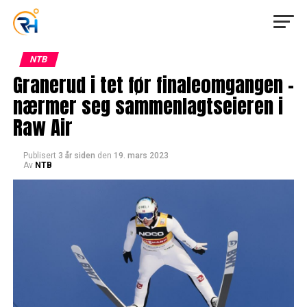
NTB
Granerud i tet før finaleomgangen –
nærmer seg sammenlagtseieren i
Raw Air
Publisert
3 år siden
den
19. mars 2023
Av
NTB