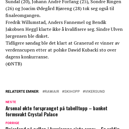
Sundal (20), Johann André Forfang (25), Sondre Ringen
(26) og Joacim Ødegård Bjøreng (28) tok seg også til
finaleomgangen.
Fredrik Willumstad, Anders Fannemel og Bendik
Jakobsen Heggl klarte ikke å kvalifisere seg. Sindre Ulven
Jørgensen ble disket.
Tidligere søndag ble det klart at Granerud er vinner av
verdenscupen etter at polske Dawid Kubacki sto over
dagens konkurranse.
(©NTB)
RELATERTE EMNER:
RAWAIR
SKIHOPP
VIKERSUND
NESTE
Arsenal økte forspranget på tabelltopp – banket
formsvakt Crystal Palace
FORRIGE
Røiseland på pallen i karrierens siste renn: – En veldig