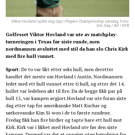
Viktor Hovland spilte seg opp i Players Championship søndag. Foto:
Eric Gay / AP / NTB
Golfesset Viktor Hovland var ute av matchplay-
turneringen i Texas før siste runde, men
nordmannen avsluttet med stil da han slo Chris Kirk
med fire hull vunnet.
Sport
: De to var likt etter seks hull, men deretter
handlet det meste om Hovland i Austin. Nordmannen
ledet med ett hull vunnet etter ti hull, og etter det 14.
hullet var ledelsen økt til fire. Da de begge fikk par på
hull 15, var kampen avgjort.Hovland var ute foran siste
dag etter tap for amerikanske Matt Kuchar og
sørkoreanske Kim Si-woo i de to første rundene.
Fredag fikk han fire birdier og tapte bare ett hull mot
Kirk. Kirk var i likhet med Hovland ute før den siste
kampen. Dermed var det et oppgjør uten betydning for