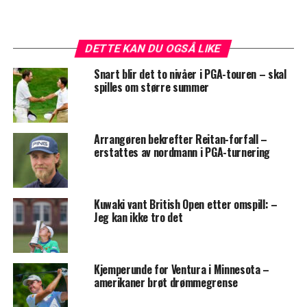
DETTE KAN DU OGSÅ LIKE
Snart blir det to nivåer i PGA-touren – skal
spilles om større summer
Arrangøren bekrefter Reitan-forfall –
erstattes av nordmann i PGA-turnering
Kuwaki vant British Open etter omspill: –
Jeg kan ikke tro det
Kjemperunde for Ventura i Minnesota –
amerikaner brøt drømmegrense