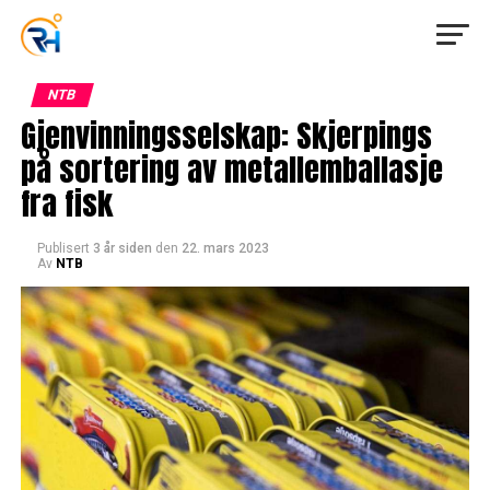
NTB
Gjenvinningsselskap: Skjerpings
på sortering av metallemballasje
fra fisk
Publisert
3 år siden
den
22. mars 2023
Av
NTB