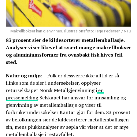
Makrellbokser kan gjenvinnes. Illustrasjonsfoto: Terje Pedersen / NTB
83 prosent sier de kildesorterer metallemballasje.
Analyser viser likevel at svært mange makrellbokser
og aluminiumsformer fra ovnsbakt fisk hives feil
sted.
Natur og miljø
: – Folk er dessverre ikke alltid er så
flinke som de sier i undersøkelser, opplyser
returselskapet Norsk Metallgjenvinning i
en
pressemelding
.Selskapet har ansvar for innsamling og
gjenvinning av metallemballasje og viser til
forbrukerundersøkelser Kantar gjør for dem. 83 prosent
av befolkningen sier de kildesorterer metallemballasjen
sin, mens plukkanalyser av søpla vår viser at det er mye
metallemballasje i restavfallet.