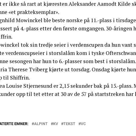
 er ikke så rart at kjæresten Aleksander Aamodt Kilde sk
nne «et prakteksemplar».
gnhild Mowinckel ble beste norske på 11.-plass i tirsdag
ssert på 4.-plass etter den første omgangen. 30-åringen 
ffrin.
winckel tok sin tredje seier i verdenscupen da hun vant 
te verdenscupseier i storslalåm kom i tyske Ofterschwang
nne sesongen har hun to 6.-plasser som best i storslalåm
ia Therese Tviberg kjørte ut torsdag. Onsdag kjørte hun 
 til Shiffrin.
ea Louise Stjernesund er 2,15 sekunder bak på 15.-plass
under opp til tet etter at 30 av de 57 på startstreken har 
ATERTE EMNER:
ALPINT
KV
TEKST
VC