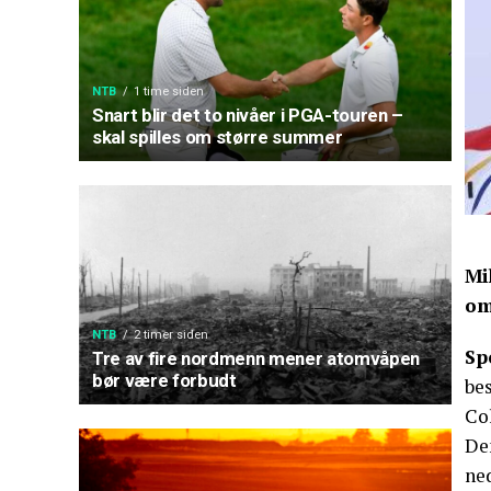
NTB
1 time siden
Snart blir det to nivåer i PGA-touren –
skal spilles om større summer
Mi
om
NTB
2 timer siden
Sp
Tre av fire nordmenn mener atomvåpen
bør være forbudt
be
Co
De
ne