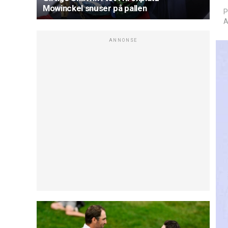
Mowinckel snuser på pallen
P
A
ANNONSE