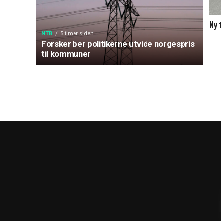
Ny 
NTB
5 timer siden
Forsker ber politikerne utvide norgespris
til kommuner