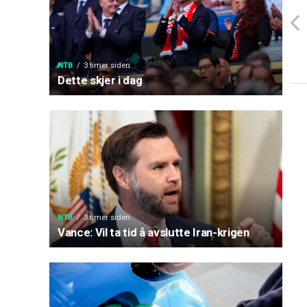
NTB
3 timer siden
Dette skjer i dag
NTB
3 timer siden
Vance: Vil ta tid å avslutte Iran-krigen