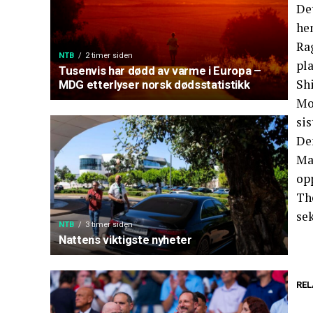
Det
he
Ra
NTB
2 timer siden
pla
Tusenvis har dødd av varme i Europa –
Shi
MDG etterlyser norsk dødsstatistikk
Mo
sis
De
Mar
opp
Th
sek
NTB
3 timer siden
Nattens viktigste nyheter
REL