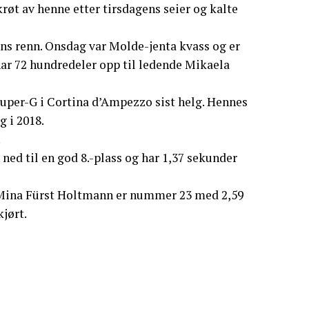
røt av henne etter tirsdagens seier og kalte
ens renn. Onsdag var Molde-jenta kvass og er
har 72 hundredeler opp til ledende Mikaela
super-G i Cortina d’Ampezzo sist helg. Hennes
 i 2018.
.
ned til en god 8.-plass og har 1,37 sekunder
. Mina Fürst Holtmann er nummer 23 med 2,59
kjørt.