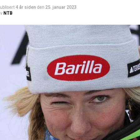
ublisert
4 år siden
den
25. januar 2023
v
NTB