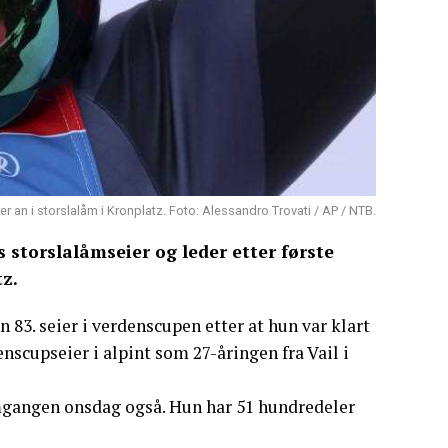
er an i storslalåm i Kronplatz. Foto: Alessandro Trovati / AP / NTB.
s storslalåmseier og leder etter første
z.
in 83. seier i verdenscupen etter at hun var klart
scupseier i alpint som 27-åringen fra Vail i
mgangen onsdag også. Hun har 51 hundredeler