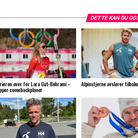
DETTE KAN DU OG
rieren over for Lara Gut-Behrami –
Alpinstjerne avslører tilbak
pper comebackplaner