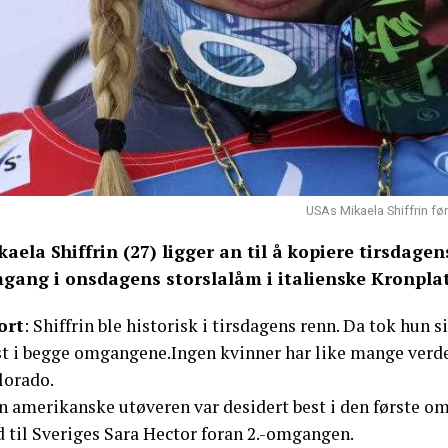
USAs Mikaela Shiffrin før
kaela Shiffrin (27) ligger an til å kopiere tirsdagen
gang i onsdagens storslalåm i italienske Kronplat
ort
: Shiffrin ble historisk i tirsdagens renn. Da tok hun s
st i begge omgangene.Ingen kvinner har like mange verden
lorado.
n amerikanske utøveren var desidert best i den første o
d til Sveriges Sara Hector foran 2.-omgangen.