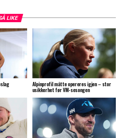
SÅ LIKE
eslag
Alpinprofil måtte opereres igjen – stor
usikkerhet før VM-sesongen