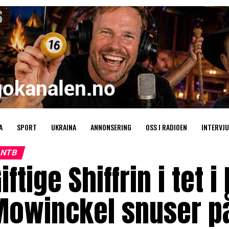
A
SPORT
UKRAINA
ANNONSERING
OSS I RADIOEN
INTERVJU
NTB
iftige Shiffrin i tet i
Mowinckel snuser på