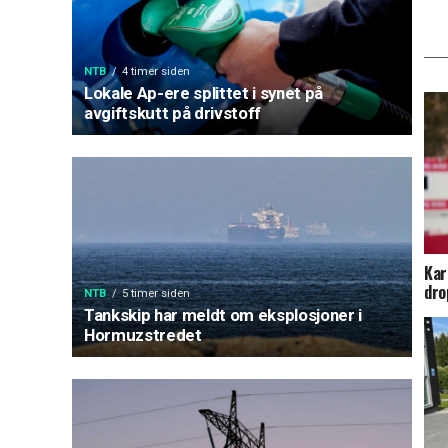
NTB
4 timer siden
Lokale Ap-ere splittet i synet på
avgiftskutt på drivstoff
Kar
dro
NTB
5 timer siden
Tankskip har meldt om eksplosjoner i
Hormuzstredet