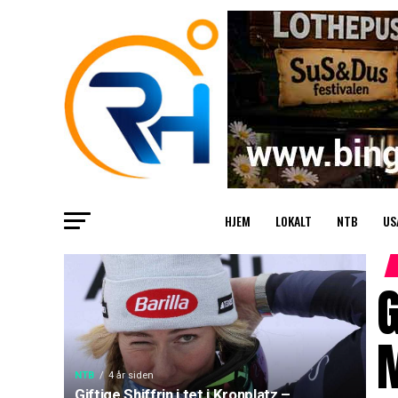
HJEM
LOKALT
NTB
US
G
NTB
4 år siden
Giftige Shiffrin i tet i Kronplatz –