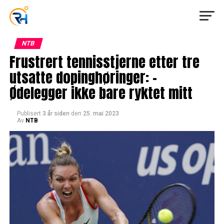
NTB
Frustrert tennisstjerne etter tre
utsatte dopinghøringer: –
Ødelegger ikke bare ryktet mitt
Publisert
3 år siden
den
25. mai 2023
Av
NTB