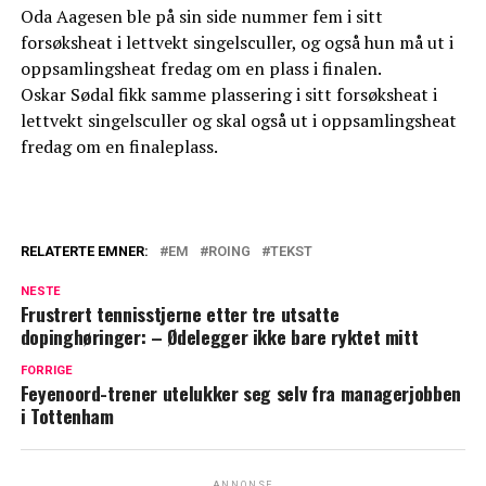
Oda Aagesen ble på sin side nummer fem i sitt
forsøksheat i lettvekt singelsculler, og også hun må ut i
oppsamlingsheat fredag om en plass i finalen.
Oskar Sødal fikk samme plassering i sitt forsøksheat i
lettvekt singelsculler og skal også ut i oppsamlingsheat
fredag om en finaleplass.
RELATERTE EMNER:
EM
ROING
TEKST
NESTE
Frustrert tennisstjerne etter tre utsatte
dopinghøringer: – Ødelegger ikke bare ryktet mitt
FORRIGE
Feyenoord-trener utelukker seg selv fra managerjobben
i Tottenham
ANNONSE