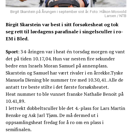
Birgit Skarstein på Årungen i september sist år. Foto: Håkon Mosvold
Larsen / NTB
Birgit Skarstein var best i sitt forsøkesheat og tok
seg rett til lørdagens parafinale i singelsculler i ro-
EM i Bled.
Sport
: 34-åringen var i heat én torsdag morgen og vant
det på tiden 10.17,04. Hun var nesten fire sekunder
bedre enn Israels Moran Samuel på annenplass.
Skarstein og Samuel har vært rivaler i en årrekke.Tyske
Manuela Diening ble nummer tre med 10.30,41. Alle de
antatt tre beste stilte i det første forsøksheatet.
Heat nummer to ble vunnet franske Nathalie Benoit på
10.41,89.
I lettvekt dobbeltsculler ble det 4.-plass for Lars Martin
Benske og Ask Jarl Tjøm. De må dermed ut i
oppsamlingsheat fredag for å ro om en plass i
semifinalen.