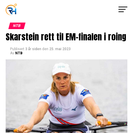
NTB
Skarstein rett til EM-finalen i roing
Publisert
3 år siden
den
25. mai 2023
Av
NTB