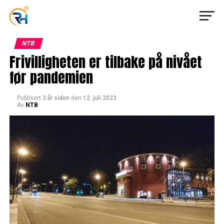
NTB
Frivilligheten er tilbake på nivået
før pandemien
Publisert
3 år siden
den
12. juli 2023
Av
NTB