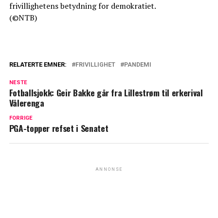
frivillighetens betydning for demokratiet.
(©NTB)
RELATERTE EMNER:
FRIVILLIGHET
PANDEMI
NESTE
Fotballsjokk: Geir Bakke går fra Lillestrøm til erkerival
Vålerenga
FORRIGE
PGA-topper refset i Senatet
ANNONSE