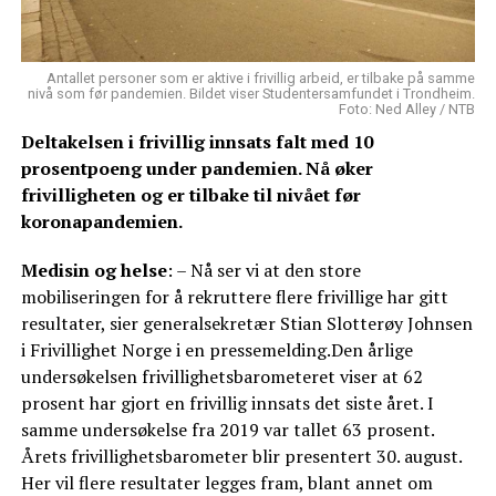
Antallet personer som er aktive i frivillig arbeid, er tilbake på samme
nivå som før pandemien. Bildet viser Studentersamfundet i Trondheim.
Foto: Ned Alley / NTB
Deltakelsen i frivillig innsats falt med 10
prosentpoeng under pandemien. Nå øker
frivilligheten og er tilbake til nivået før
koronapandemien.
Medisin og helse
: – Nå ser vi at den store
mobiliseringen for å rekruttere flere frivillige har gitt
resultater, sier generalsekretær Stian Slotterøy Johnsen
i Frivillighet Norge i en pressemelding.Den årlige
undersøkelsen frivillighetsbarometeret viser at 62
prosent har gjort en frivillig innsats det siste året. I
samme undersøkelse fra 2019 var tallet 63 prosent.
Årets frivillighetsbarometer blir presentert 30. august.
Her vil flere resultater legges fram, blant annet om