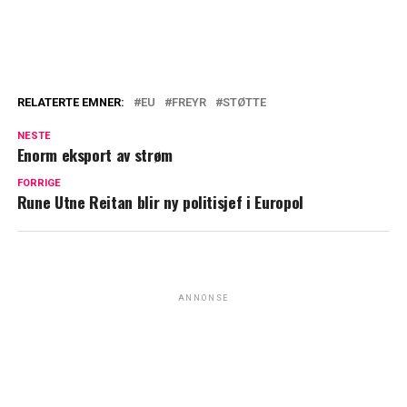
RELATERTE EMNER:
EU
FREYR
STØTTE
NESTE
Enorm eksport av strøm
FORRIGE
Rune Utne Reitan blir ny politisjef i Europol
ANNONSE