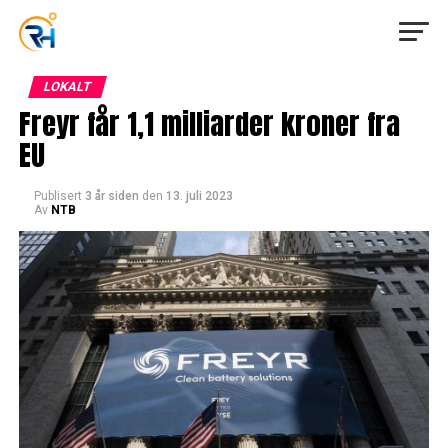
LOKALT
Freyr får 1,1 milliarder kroner fra
EU
Publisert
3 år siden
den
13. juli 2023
Av
NTB