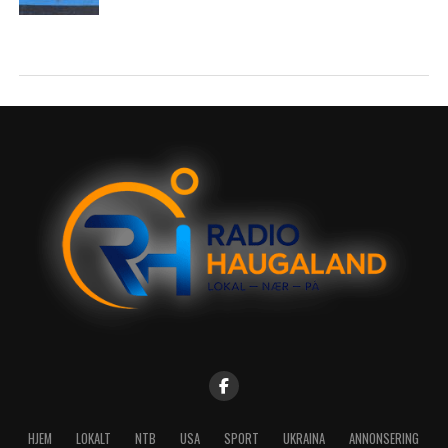
HJEM
LOKALT
NTB
USA
SPORT
UKRAINA
ANNONSERING