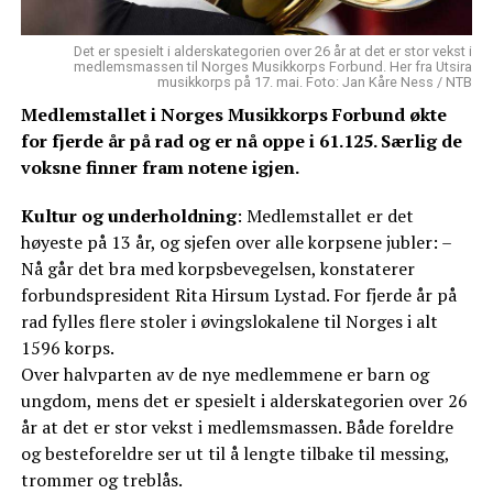
Det er spesielt i alderskategorien over 26 år at det er stor vekst i
medlemsmassen til Norges Musikkorps Forbund. Her fra Utsira
musikkorps på 17. mai. Foto: Jan Kåre Ness / NTB
Medlemstallet i Norges Musikkorps Forbund økte
for fjerde år på rad og er nå oppe i 61.125. Særlig de
voksne finner fram notene igjen.
Kultur og underholdning
: Medlemstallet er det
høyeste på 13 år, og sjefen over alle korpsene jubler: –
Nå går det bra med korpsbevegelsen, konstaterer
forbundspresident Rita Hirsum Lystad. For fjerde år på
rad fylles flere stoler i øvingslokalene til Norges i alt
1596 korps.
Over halvparten av de nye medlemmene er barn og
ungdom, mens det er spesielt i alderskategorien over 26
år at det er stor vekst i medlemsmassen. Både foreldre
og besteforeldre ser ut til å lengte tilbake til messing,
trommer og treblås.