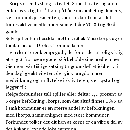
– Korps er en livslang aktivitet. Som aktivitet og arena
er korps viktig for å bøte på både ensomhet og demens,
sier forbundspresidenten, som trekker fram at det
finnes aktive medlemmer som er både 70, 80 og 90 år
gamle.
Selv spiller hun bassklarinett i Drøbak Musikkorps og er
tamburmajor i Drøbak trommedamer.
– Vi rekrutterer kjempegodt, derfor er det utrolig viktig
at vi gjør korpsene gode på å beholde sine medlemmer.
Gjennom vår tiårige satsing Ungdomsløftet jobber vi i
den daglige aktiviteten, der gir vi ungdom mer
medvirkning og innflytelse i aktiviteten, sier Lystad og
legger til:
Ifølge forbundets tall spiller eller deltar 1,1 prosent av
Norges befolkning i korps, som det altså finnes 1596 av.
I små kommuner er en større andel av befolkningen
med i korps, sammenlignet med store kommuner.
Forbundet tolker det dit hen at korps er en viktig del av
det å skape levende lokalsamfunn.