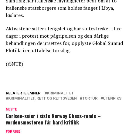
Samtidig har italienske myndigheter bedt om at to
italienske statsborgere som holdes fanget i Libya,
løslates.
Aktivistene sitter i fengslet og har sultestreiket i fire
dager i protest mot pågripelsen og den dårlige
behandlingen de utsettes for, opplyste Global Sumud
Flotilla i en uttalelse torsdag.
(©NTB)
RELATERTE EMNER:
KRIMINALITET
KRIMINALITET, RETT OG RETTSVESEN
TORTUR
UTENRIKS
NESTE
Carlsen-seier i siste Norway Chess-runde –
verdensmesteren får hard kritikk
FORRIGE