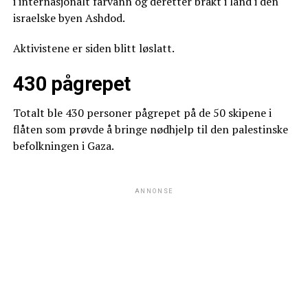
i internasjonalt farvann og deretter brakt i land i den
israelske byen Ashdod.
Aktivistene er siden blitt løslatt.
430 pågrepet
Totalt ble 430 personer pågrepet på de 50 skipene i
flåten som prøvde å bringe nødhjelp til den palestinske
befolkningen i Gaza.
ANNONSE