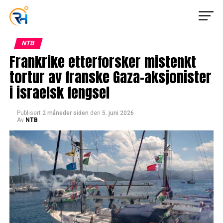
NTB
Frankrike etterforsker mistenkt
tortur av franske Gaza-aksjonister
i israelsk fengsel
Publisert
2 måneder siden
den
5. juni 2026
Av
NTB