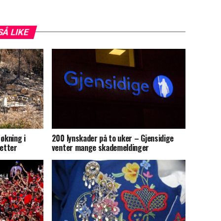
SÅ LIKE
økning i
200 lynskader på to uker – Gjensidige
 etter
venter mange skademeldinger