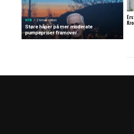
Ers
NTB
2 timer siden
Kro
Støre håper på mer moderate
pumpepriser framover