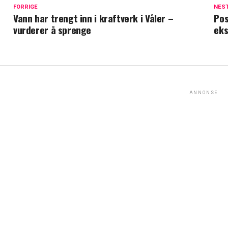
FORRIGE
NES
Vann har trengt inn i kraftverk i Våler –
Pos
vurderer å sprenge
eks
ANNONSE