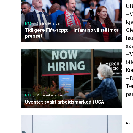
til
– 
kj
NTB
5 minutter siden
Gje
Tidligere Fifa-topp: – Infantino vil stå imot
presset
ha
ska
– V
bil
Ko
– D
Te
par
NTB
31 minutter siden
Uventet svakt arbeidsmarked i USA
REL