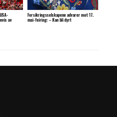
 USA-
Forsikringsselskapene advarer mot 17.
nvis av
mai-feiring: – Kan bli dyrt