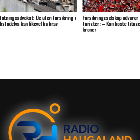
tatningsadvokat: De uten forsikring i
Forsikringsselskap advarer
kstadelva kan likevel ha krav
turister: – Kan koste tituse
kroner