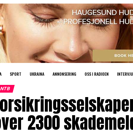
A
SPORT
UKRAINA
ANNONSERING
OSS I RADIOEN
INTERVJU
NTB
orsikringsselskaper
over 2300 skademel