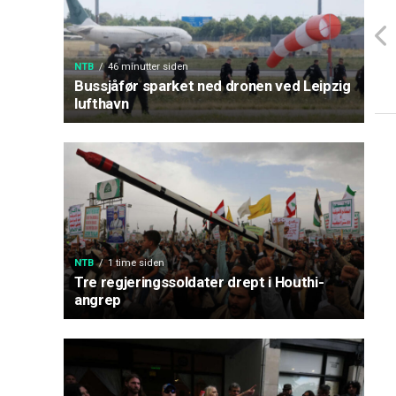
NTB
46 minutter siden
Bussjåfør sparket ned dronen ved Leipzig
lufthavn
NTB
1 time siden
Tre regjeringssoldater drept i Houthi-
angrep