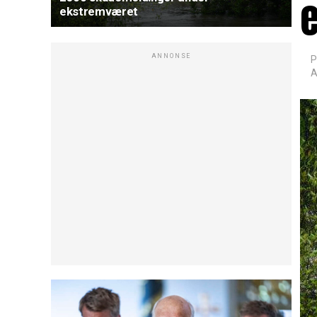
ekstremværet
ANNONSE
P
A