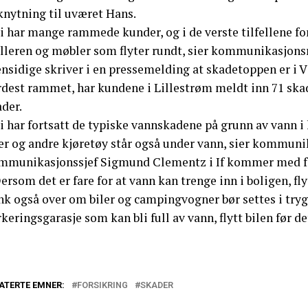
knytning til uværet Hans.
Vi har mange rammede kunder, og i de verste tilfellene f
elleren og møbler som flyter rundt, sier kommunikasjons
nsidige skriver i en pressemelding at skadetoppen er i V
rdest rammet, har kundene i Lillestrøm meldt inn 71 skad
der.
i har fortsatt de typiske vannskadene på grunn av vann i 
er og andre kjøretøy står også under vann, sier kommunik
mmunikasjonssjef Sigmund Clementz i If kommer med f
ersom det er fare for at vann kan trenge inn i boligen, fl
nk også over om biler og campingvogner bør settes i tryg
keringsgarasje som kan bli full av vann, flytt bilen før de
ATERTE EMNER:
FORSIKRING
SKADER