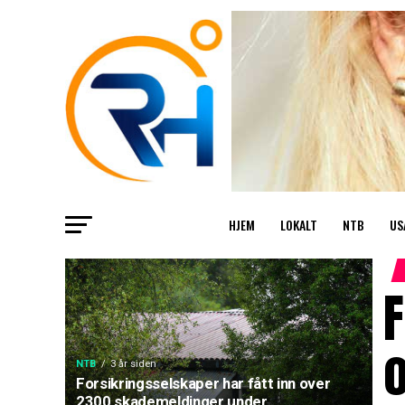
HJEM
LOKALT
NTB
US
F
NTB
3 år siden
Forsikringsselskaper har fått inn over
2300 skademeldinger under