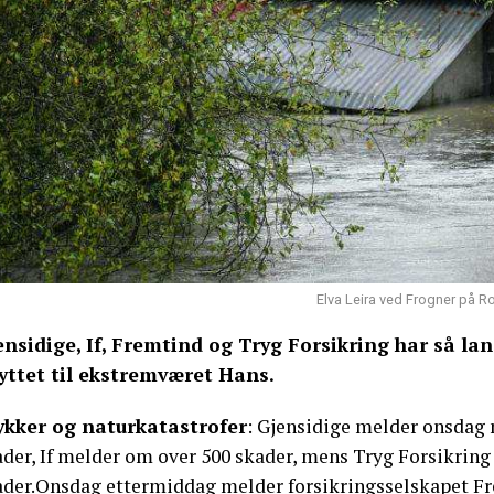
Elva Leira ved Frogner på Ro
ensidige, If, Fremtind og Tryg Forsikring har så l
yttet til ekstremværet Hans.
ykker og naturkatastrofer
: Gjensidige melder onsdag 
ader, If melder om over 500 skader, mens Tryg Forsikring
ader.Onsdag ettermiddag melder forsikringsselskapet Fr