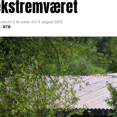
ekstremværet
ublisert
3 år siden
den
9. august 2023
v
NTB