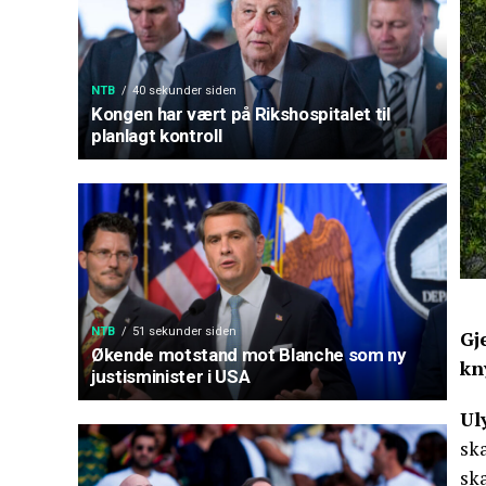
NTB
40 sekunder siden
Kongen har vært på Rikshospitalet til
planlagt kontroll
NTB
51 sekunder siden
Gj
Økende motstand mot Blanche som ny
kn
justisminister i USA
Ul
sk
sk