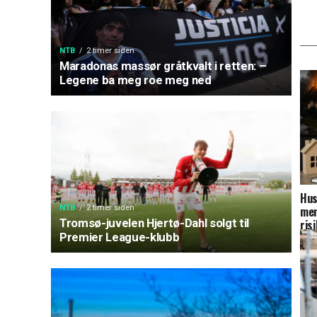
NTB
2 timer siden
Maradonas massør gråtkvalt i retten: –
Legene ba meg roe meg ned
Hus
NTB
2 timer siden
men
Tromsø-juvelen Hjertø-Dahl solgt til
ris
Premier League-klubb