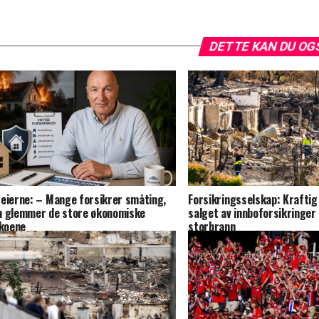
DETTE KAN DU OG
eierne: – Mange forsikrer småting,
Forsikringsselskap: Kraftig 
 glemmer de store økonomiske
salget av innboforsikringer
ikoene
storbrann