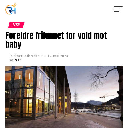
NTB
Foreldre frifunnet for vold mot
baby
Publisert
3 år siden
den
12. mai 2023
Av
NTB