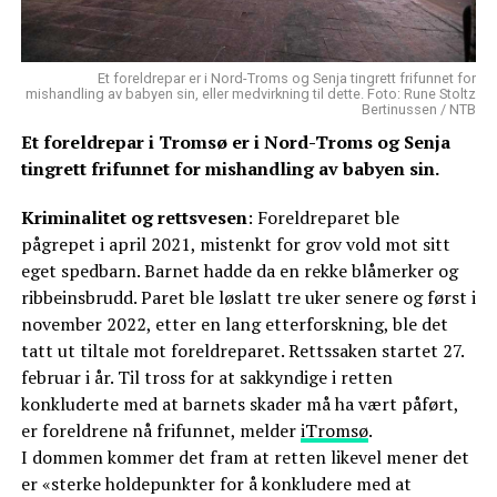
Et foreldrepar er i Nord-Troms og Senja tingrett frifunnet for
mishandling av babyen sin, eller medvirkning til dette. Foto: Rune Stoltz
Bertinussen / NTB
Et foreldrepar i Tromsø er i Nord-Troms og Senja
tingrett frifunnet for mishandling av babyen sin.
Kriminalitet og rettsvesen
: Foreldreparet ble
pågrepet i april 2021, mistenkt for grov vold mot sitt
eget spedbarn. Barnet hadde da en rekke blåmerker og
ribbeinsbrudd. Paret ble løslatt tre uker senere og først i
november 2022, etter en lang etterforskning, ble det
tatt ut tiltale mot foreldreparet. Rettssaken startet 27.
februar i år. Til tross for at sakkyndige i retten
konkluderte med at barnets skader må ha vært påført,
er foreldrene nå frifunnet, melder
iTromsø
.
I dommen kommer det fram at retten likevel mener det
er «sterke holdepunkter for å konkludere med at