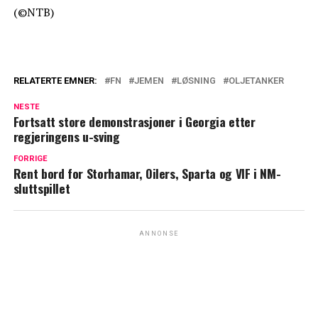
(©NTB)
RELATERTE EMNER:
FN
JEMEN
LØSNING
OLJETANKER
NESTE
Fortsatt store demonstrasjoner i Georgia etter
regjeringens u-sving
FORRIGE
Rent bord for Storhamar, Oilers, Sparta og VIF i NM-
sluttspillet
ANNONSE