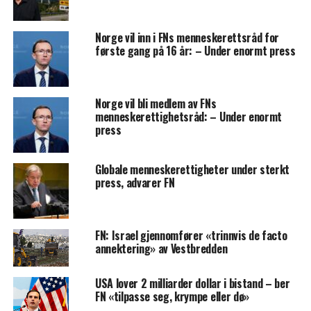
Norge vil inn i FNs menneskerettsråd for
første gang på 16 år: – Under enormt press
Norge vil bli medlem av FNs
menneskerettighetsråd: – Under enormt
press
Globale menneskerettigheter under sterkt
press, advarer FN
FN: Israel gjennomfører «trinnvis de facto
annektering» av Vestbredden
USA lover 2 milliarder dollar i bistand – ber
FN «tilpasse seg, krympe eller dø»