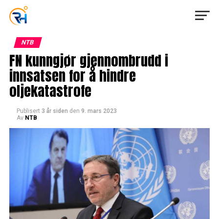
NTB
FN kunngjør gjennombrudd i
innsatsen for å hindre
oljekatastrofe
Publisert
3 år siden
den
9. mars 2023
Av
NTB