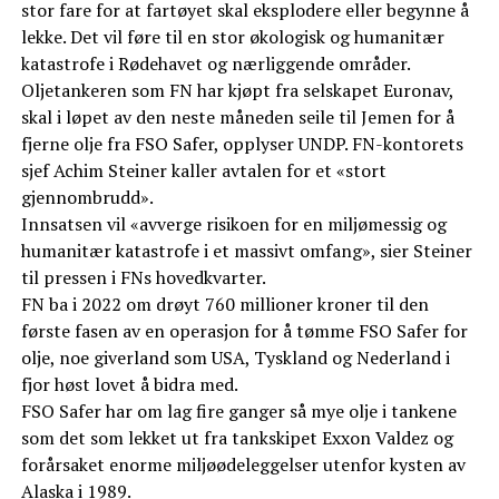
stor fare for at fartøyet skal eksplodere eller begynne å
lekke. Det vil føre til en stor økologisk og humanitær
katastrofe i Rødehavet og nærliggende områder.
Oljetankeren som FN har kjøpt fra selskapet Euronav,
skal i løpet av den neste måneden seile til Jemen for å
fjerne olje fra FSO Safer, opplyser UNDP. FN-kontorets
sjef Achim Steiner kaller avtalen for et «stort
gjennombrudd».
Innsatsen vil «avverge risikoen for en miljømessig og
humanitær katastrofe i et massivt omfang», sier Steiner
til pressen i FNs hovedkvarter.
FN ba i 2022 om drøyt 760 millioner kroner til den
første fasen av en operasjon for å tømme FSO Safer for
olje, noe giverland som USA, Tyskland og Nederland i
fjor høst lovet å bidra med.
FSO Safer har om lag fire ganger så mye olje i tankene
som det som lekket ut fra tankskipet Exxon Valdez og
forårsaket enorme miljøødeleggelser utenfor kysten av
Alaska i 1989.