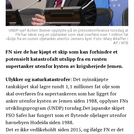
UNDP-sjef Achim Steiner opplyste på en pressekonferanse torsdag at
FN har sikret seg en oljetanker som skal overføre over 1 million fat
råolje fra en rusten oljetanker utenfor Jemens kyst. Foto: Mary Altaffer /
AP / NTB
FN sier de har kjøpt et skip som kan forhindre et
potensielt katastrofalt utslipp fra en rusten
supertanker utenfor kysten av krigsherjede Jemen.
Ulykker og naturkatastrofer
: Det nyinnkjøpte
tankskipet skal lagre rundt 1,1 millioner fat olje som
skal overføres fra supertankeren som har ligget for
anker utenfor kysten av Jemen siden 1988, opplyser FNs
utviklingsprogram (UNDP) torsdag.Det japanske skipet
FSO Safer har fungert som et flytende oljelager utenfor
havnebyen Hodeida siden 1988.
Det er ikke vedlikeholdt siden 2015, og ifølge FN er det