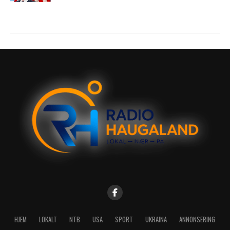
HJEM
LOKALT
NTB
USA
SPORT
UKRAINA
ANNONSERING