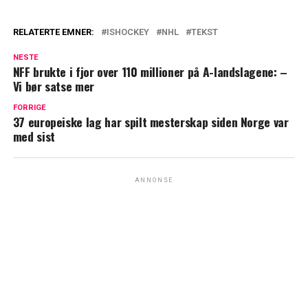
RELATERTE EMNER:
ISHOCKEY
NHL
TEKST
NESTE
NFF brukte i fjor over 110 millioner på A-landslagene: –
Vi bør satse mer
FORRIGE
37 europeiske lag har spilt mesterskap siden Norge var
med sist
ANNONSE