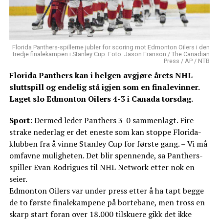
Florida Panthers-spillerne jubler for scoring mot Edmonton Oilers i den
tredje finalekampen i Stanley Cup. Foto: Jason Franson / The Canadian
Press / AP / NTB
Florida Panthers kan i helgen avgjøre årets NHL-
sluttspill og endelig stå igjen som en finalevinner.
Laget slo Edmonton Oilers 4-3 i Canada torsdag.
Sport
: Dermed leder Panthers 3-0 sammenlagt. Fire
strake nederlag er det eneste som kan stoppe Florida-
klubben fra å vinne Stanley Cup for første gang. – Vi må
omfavne muligheten. Det blir spennende, sa Panthers-
spiller Evan Rodrigues til NHL Network etter nok en
seier.
Edmonton Oilers var under press etter å ha tapt begge
de to første finalekampene på bortebane, men tross en
skarp start foran over 18.000 tilskuere gikk det ikke