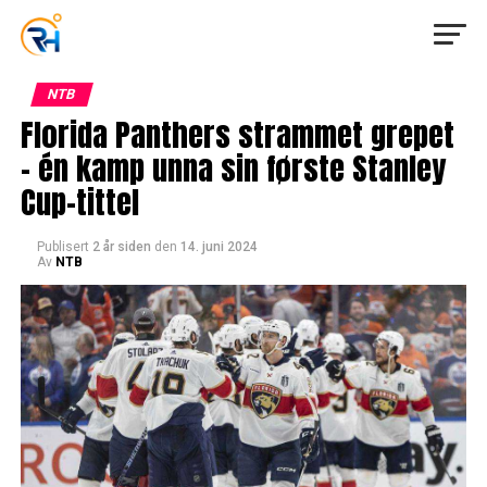
NTB
Florida Panthers strammet grepet
– én kamp unna sin første Stanley
Cup-tittel
Publisert
2 år siden
den
14. juni 2024
Av
NTB