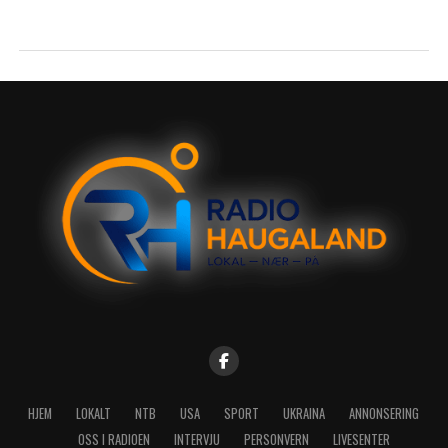
HJEM
LOKALT
NTB
USA
SPORT
UKRAINA
ANNONSERING
OSS I RADIOEN
INTERVJU
PERSONVERN
LIVESENTER