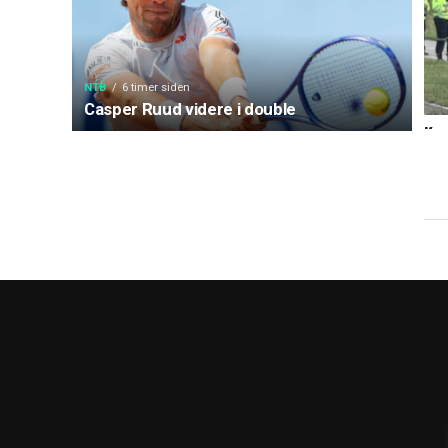
NTB
6 timer siden
Casper Ruud videre i double
Kom
kri