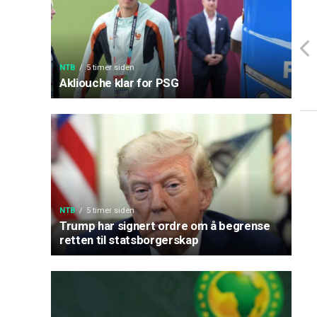
NTB
5 timer siden
Akliouche klar for PSG
NTB
5 timer siden
Trump har signert ordre om å begrense
retten til statsborgerskap