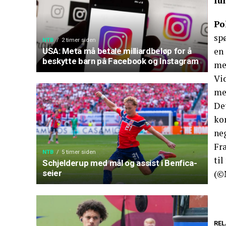
fu
Po
sp
NTB
2 timer siden
en
USA: Meta må betale milliardbeløp for å
beskytte barn på Facebook og Instagram
me
Vi
me
Det
ko
ne
Fra
NTB
5 timer siden
ti
Schjelderup med mål og assist i Benfica-
(©
seier
REL