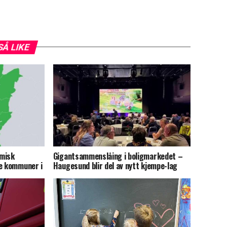
SÅ LIKE
omisk
Gigantsammenslåing i boligmarkedet –
de kommuner i
Haugesund blir del av nytt kjempe-lag