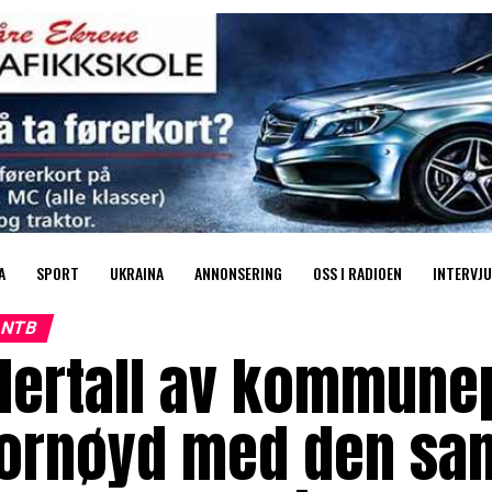
A
SPORT
UKRAINA
ANNONSERING
OSS I RADIOEN
INTERVJU
NTB
lertall av kommunep
fornøyd med den sa