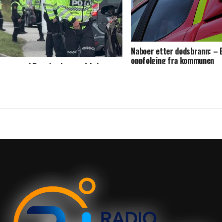
Naboer etter dødsbrann: – 
oppfølging fra kommunen
munene i Rogaland øver på krig og
ser