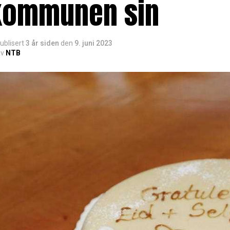
kommunen sin
ublisert
3 år siden
den
9. juni 2023
v
NTB