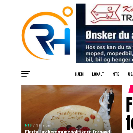
HJEM
LOKALT
NTB
US
F
NTB
3 år siden
Flertall av kommunepolitikere fornøyd