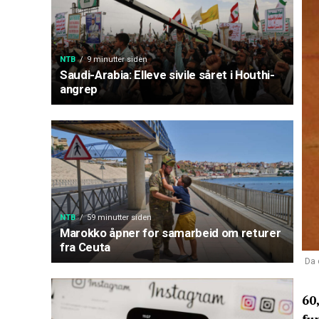
NTB
9 minutter siden
Saudi-Arabia: Elleve sivile såret i Houthi-
angrep
NTB
59 minutter siden
Marokko åpner for samarbeid om returer
fra Ceuta
Da 
60