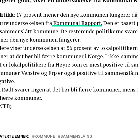
ngerer godt, viser en undersøkelse fra Kommunal R
litikk
: 17 prosent mener den nye kommunen fungerer dårli
ørreundersøkelsen fra
Kommunal Rapport.
Den er basert p
 sammenslått kommune. De resterende politikerne svarer
ner den nye kommunen fungerer.
dere viser undersøkelsen at 56 prosent av lokalpolitike
ner at det bør bli færre kommuner i Norge. I ikke-samm
 er lokalpolitikere fra Høyre som er mest positive til s
mmuner. Venstre og Frp er også positive til sammenslåing
gative.
 Rødt svarer ingen at det bør bli færre kommuner, mens 1
l færre kommuner.
NTB)
ATERTE EMNER:
KOMMUNE
SAMMENSLÅING