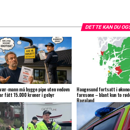
DETTE KAN DU OG
vær-mann må bygge pipe uten vedovn
Haugesund fortsatt i økon
ar fått 15.000 kroner i gebyr
faresone – blant kun to rø
Rogaland