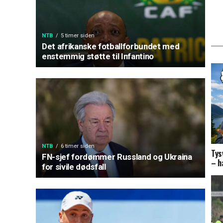
NTB
5 timer siden
Det afrikanske fotballforbundet med
enstemmig støtte til Infantino
NTB
6 timer siden
Tys
FN-sjef fordømmer Russland og Ukraina
– h
for sivile dødsfall