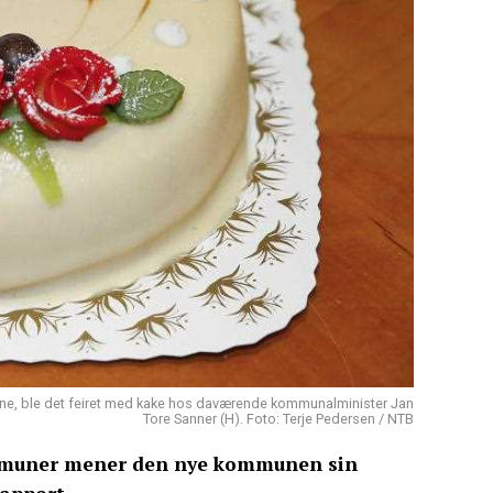
e, ble det feiret med kake hos daværende kommunalminister Jan
Tore Sanner (H). Foto: Terje Pedersen / NTB
ommuner mener den nye kommunen sin