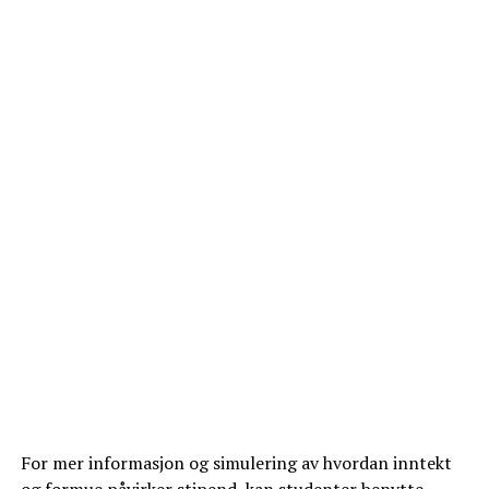
For mer informasjon og simulering av hvordan inntekt
og formue påvirker stipend, kan studenter benytte