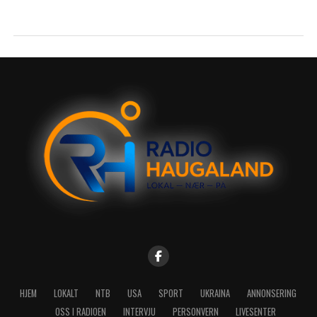
HJEM
LOKALT
NTB
USA
SPORT
UKRAINA
ANNONSERING
OSS I RADIOEN
INTERVJU
PERSONVERN
LIVESENTER