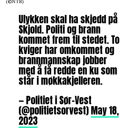
(©NTB)
Ulykken skal ha skjedd på
Skjold. Politi og brann
kommet frem til stedet. To
kviger har omkommet og
brannmannskap jobber
med å få redde en ku som
står i møkkakjelleren.
— Politiet i Sør-Vest
(@politietsorvest)
May 18,
2023