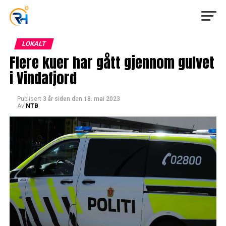
LOKALT
Flere kuer har gått gjennom gulvet
i Vindafjord
Publisert
3 år siden
den
18. mai 2023
Av
NTB