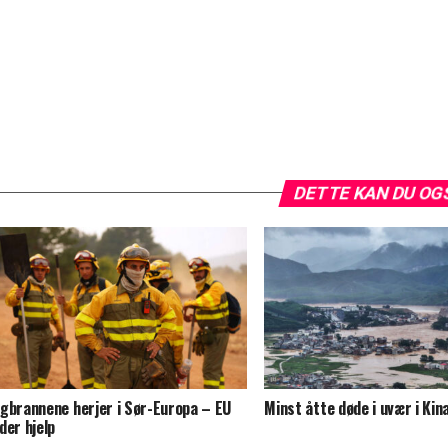
DETTE KAN DU OG
gbrannene herjer i Sør-Europa – EU
Minst åtte døde i uvær i Kin
der hjelp