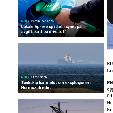
NTB
19 minutter siden
Lokale Ap-ere splittet i synet på
avgiftskutt på drivstoff
EU
la
NTB
1 time siden
Me
Tankskip har meldt om eksplosjoner i
Hormuzstredet
opp
fe
Hun
Kin