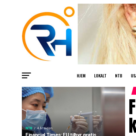
HJEM
LOKALT
NTB
US
F
k
NTB
4 år siden
Financial Times: EU tilbyr gratis