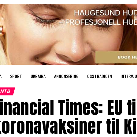
A
SPORT
UKRAINA
ANNONSERING
OSS I RADIOEN
INTERVJU
NTB
inancial Times: EU ti
oronavaksiner til K