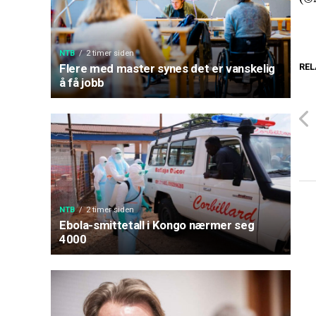
NTB
2 timer siden
REL
Flere med master synes det er vanskelig
å få jobb
NTB
2 timer siden
Ebola-smittetall i Kongo nærmer seg
4000