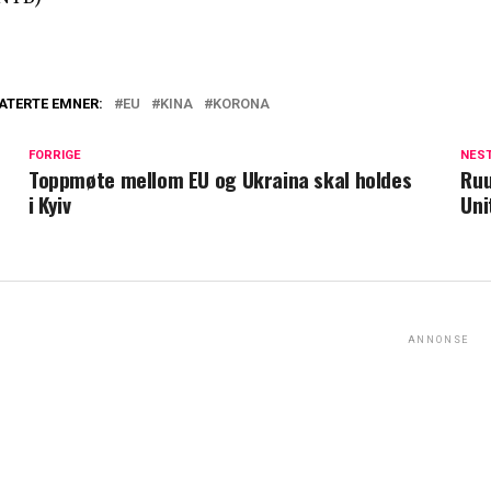
ATERTE EMNER:
EU
KINA
KORONA
FORRIGE
NES
Toppmøte mellom EU og Ukraina skal holdes
Ruu
i Kyiv
Uni
ANNONSE