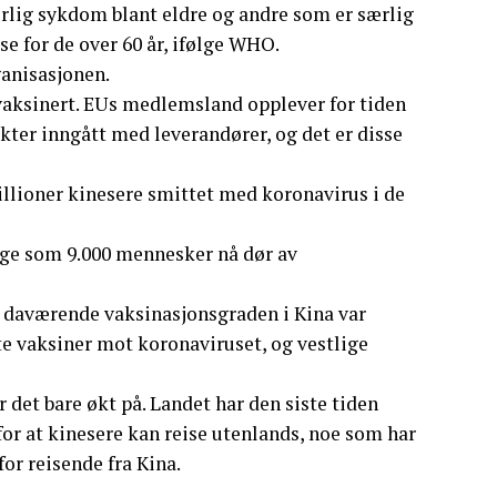
orlig sykdom blant eldre og andre som er særlig
lse for de over 60 år, ifølge WHO.
ganisasjonen.
vaksinert. EUs medlemsland opplever for tiden
ter inngått med leverandører, og det er disse
millioner kinesere smittet med koronavirus i de
nge som 9.000 mennesker nå dør av
 daværende vaksinasjonsgraden i Kina var
rte vaksiner mot koronaviruset, og vestlige
r det bare økt på. Landet har den siste tiden
for at kinesere kan reise utenlands, noe som har
for reisende fra Kina.