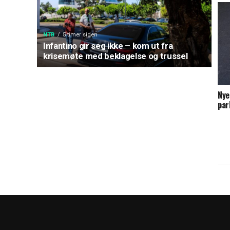
NTB
5 timer siden
Infantino gir seg ikke – kom ut fra
krisemøte med beklagelse og trussel
Nye
par