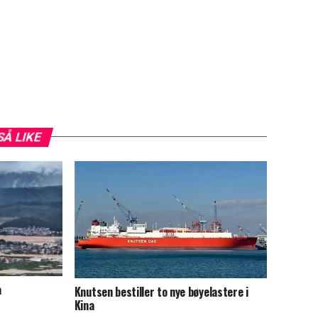
SÅ LIKE
a
Knutsen bestiller to nye bøyelastere i
Kina