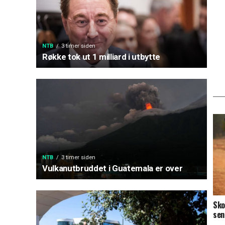
NTB
3 timer siden
Røkke tok ut 1 milliard i utbytte
NTB
3 timer siden
Vulkanutbruddet i Guatemala er over
Sko
sen