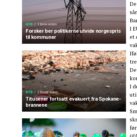
De 
sår
Bar
NTB
1 time siden
I 
Forsker ber politikerne utvide norgespris
et
til kommuner
vak
Ifø
tre
De
kor
I 
NTB
2 timer siden
uti
Titusener fortsatt evakuert fra Spokane-
va
brannene
Smi
skr
før
(©