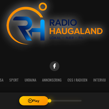
SA
SPORT
UKRAINA
ANNONSERING
OSS I RADIOEN
INTERVJU
Play
| Radio Haugaland - Haraldsgata 114, 5527 Haugesund - Mail: post@