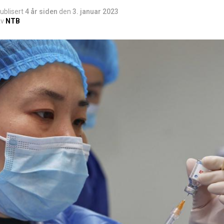
ublisert
4 år siden
den
3. januar 2023
v
NTB