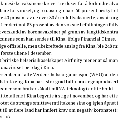
kinesiske vaksinene krever tre doser for å forhindre alv
bare for viruset, og to doser gir bare 50 prosent beskytte
e 40 prosent av de over 80 år er fullvaksinerte, anslår or
EU er derimot 83 prosent av den voksne befolkningen full
 overskudd av koronavaksiner på grunn av langtidskontrak
sinene som kan sendes til Kina, ifølge Financial Times.
lge offisielle, men ubekreftede anslag fra Kina, ble 248 
 første ukene i desember.
t britiske helserisikoselskapet Airfinity mener at så ma
onaviruset per dag i Kina.
desember uttalte Verdens helseorganisasjon (WHO) at den
lstrekkelig. Kina har i stor grad tatt i bruk egenproduse
ksiner som bruker såkalt mRNA-teknologi er lite brukt.
ttetallene i Kina begynte å stige i november, og har ette
otet de strenge smitteverntiltakene sine og igjen åpnet 
t til at flere land har innført krav om negativ koronatest 
NTB)