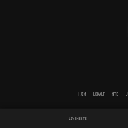
HJEM
LOKALT
NTB
U
LIVE
NESTE
Copyright © 2026 A-Media AS 