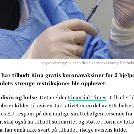
En sykepleier gjør klar en dose koronavaksine på et hel
 har tilbudt Kina gratis koronavaksiner for å hjelp
ndets strenge restriksjoner ble opphevet.
disin og helse
: Det melder
Financial Times
. Tilbudet b
lyser kilder til avisen. Initiativet er en del av EUs helses
lles EU-respons på den mulige smittebølgen reisende fra 
 skal også ha tilbudt solidaritet og støtte i form av fol
a har ennå ikke svart på tilbudet, ifølge avisens kilde.