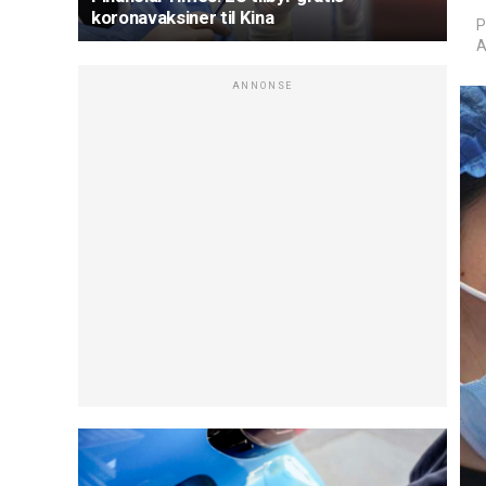
koronavaksiner til Kina
P
A
ANNONSE