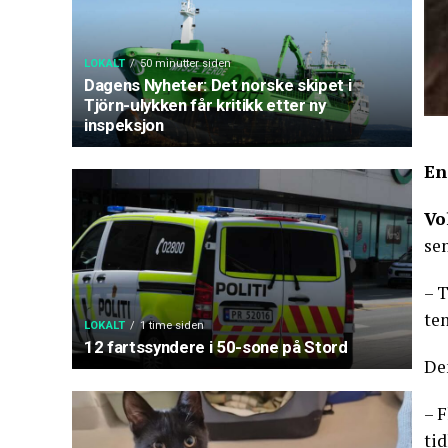
LOKALT
50 minutter siden
Dagens Nyheter: Det norske skipet i
Tjörn-ulykken får kritikk etter ny
inspeksjon
En
Vo
se
– T
ten
LOKALT
1 time siden
12 fartssyndere i 50-sone på Stord
Den
– F
tid