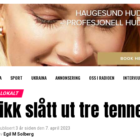
A
SPORT
UKRAINA
ANNONSERING
OSS I RADIOEN
INTERVJU
LOKALT
ikk slått ut tre tenn
ublisert
3 år siden
den
7. april 2023
v
Egil M Solberg