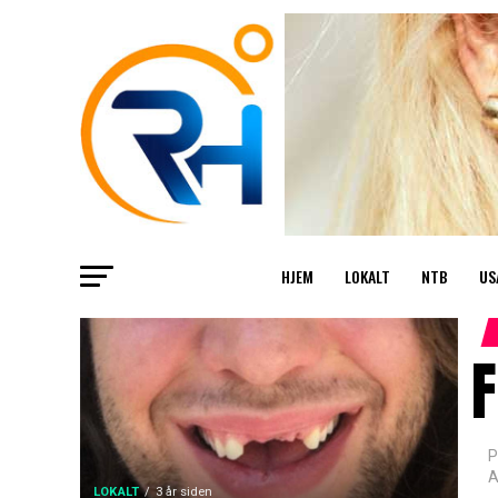
HJEM
LOKALT
NTB
US
F
P
A
LOKALT
3 år siden