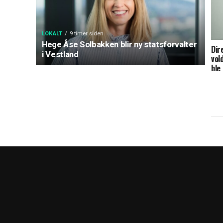
LOKALT
9 timer siden
Hege Åse Solbakken blir ny statsforvalter
Dir
i Vestland
vol
ble