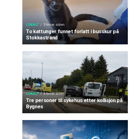
LOKALT
3 timer siden
To kattunger funnet forlatt i busskur på
Stokkastrand
LOKALT
5 timer siden
Tre personer til sykehus etter kollisjon på
Bygnes