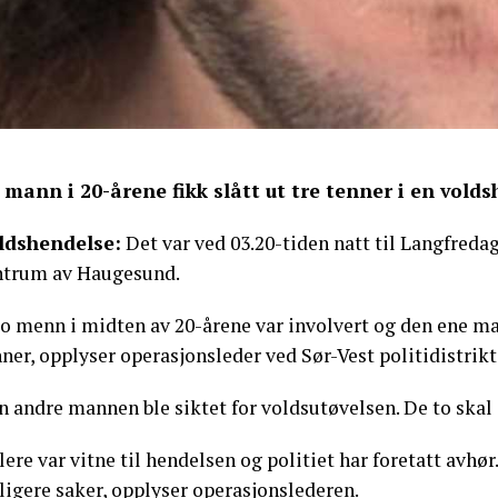
 mann i 20-årene fikk slått ut tre tenner i en vold
ldshendelse:
Det var ved 03.20-tiden natt til Langfredag
ntrum av Haugesund.
o menn i midten av 20-årene var involvert og den ene man
ner, opplyser operasjonsleder ved Sør-Vest politidistrik
 andre mannen ble siktet for voldsutøvelsen. De to skal i
lere var vitne til hendelsen og politiet har foretatt avhør
ligere saker, opplyser operasjonslederen.