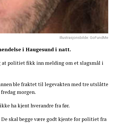
Illustrasjonsbilde: GoFundMe
shendelse i Haugesund i natt.
 at politiet fikk inn melding om et slagsmål i
nen ble fraktet til legevakten med tre utslåtte
t fredag morgen.
kke ha kjent hverandre fra før.
. De skal begge være godt kjente for politiet fra