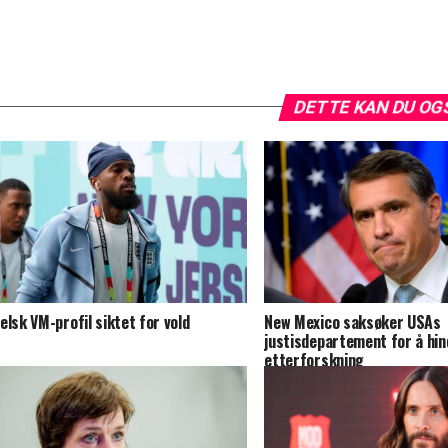
DETTE KAN DU OG
elsk VM-profil siktet for vold
New Mexico saksøker USAs
justisdepartement for å hin
etterforskning