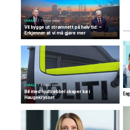
LOKALT
7 timer siden
Vil bygge ut strømnett på halv tid: –
Erkjenner at vi må gjøre mer
LOKALT
8 timer siden
Bil med hjultrøbbel skaper kø i
Eng
Haugekrysset