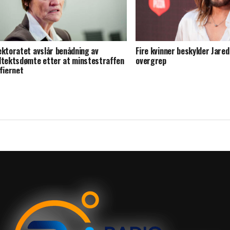
ektoratet avslår benådning av
Fire kvinner beskylder Jared
dtektsdømte etter at minstestraffen
overgrep
 fjernet