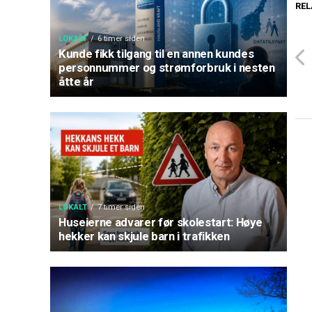
REL
LOKALT
6 timer siden
Kunde fikk tilgang til en annen kundes
personnummer og strømforbruk i nesten
åtte år
LOKALT
7 timer siden
Huseierne advarer før skolestart: Høye
hekker kan skjule barn i trafikken