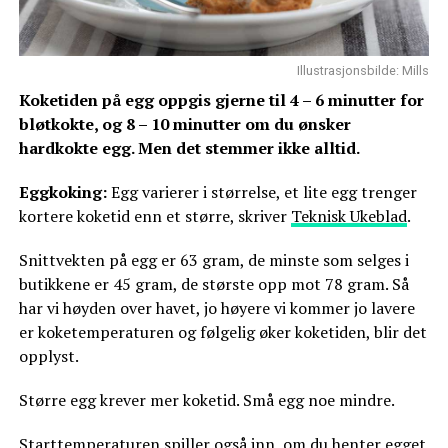
Illustrasjonsbilde: Mills
Koketiden på egg oppgis gjerne til 4 – 6 minutter for
bløtkokte, og 8 – 10 minutter om du ønsker
hardkokte egg. Men det stemmer ikke alltid.
Eggkoking:
Egg varierer i størrelse, et lite egg trenger
kortere koketid enn et større, skriver
Teknisk Ukeblad
.
Snittvekten på egg er 63 gram, de minste som selges i
butikkene er 45 gram, de største opp mot 78 gram. Så
har vi høyden over havet, jo høyere vi kommer jo lavere
er koketemperaturen og følgelig øker koketiden, blir det
opplyst.
Større egg krever mer koketid. Små egg noe mindre.
Starttemperaturen spiller også inn, om du henter egget