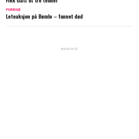
Fikk slått ut tre tenner
FORRIGE
Leteaksjon på Bømlo – funnet død
ANNONSE