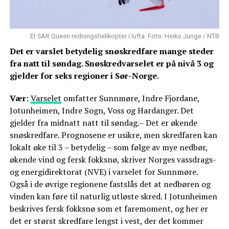
Et SAR Queen redningshelikopter i lufta. Foto: Heiko Junge / NTB
Det er varslet betydelig snøskredfare mange steder
fra natt til søndag. Snøskredvarselet er på nivå 3 og
gjelder for seks regioner i Sør-Norge.
Vær
:
Varselet
omfatter Sunnmøre, Indre Fjordane,
Jotunheimen, Indre Sogn, Voss og Hardanger. Det
gjelder fra midnatt natt til søndag.– Det er økende
snøskredfare. Prognosene er usikre, men skredfaren kan
lokalt øke til 3 – betydelig – som følge av mye nedbør,
økende vind og fersk fokksnø, skriver Norges vassdrags-
og energidirektorat (NVE) i varselet for Sunnmøre.
Også i de øvrige regionene fastslås det at nedbøren og
vinden kan føre til naturlig utløste skred. I Jotunheimen
beskrives fersk fokksnø som et faremoment, og her er
det er størst skredfare lengst i vest, der det kommer