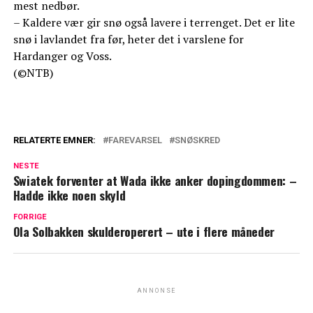
mest nedbør.
– Kaldere vær gir snø også lavere i terrenget. Det er lite
snø i lavlandet fra før, heter det i varslene for
Hardanger og Voss.
(©NTB)
RELATERTE EMNER:
FAREVARSEL
SNØSKRED
NESTE
Swiatek forventer at Wada ikke anker dopingdommen: –
Hadde ikke noen skyld
FORRIGE
Ola Solbakken skulderoperert – ute i flere måneder
ANNONSE