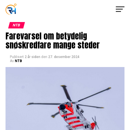
NTB
Farevarsel om betydelig
snøskredfare mange steder
Publisert
2 år siden
den
27. desember 2024
Av
NTB