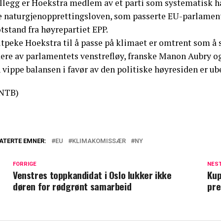
tillegg er Hoekstra medlem av et parti som systematisk 
e naturgjenopprettingsloven, som passerte EU-parlamentet
tstand fra høyrepartiet EPP.
tpeke Hoekstra til å passe på klimaet er omtrent som å s
dere av parlamentets venstrefløy, franske Manon Aubry o
 vippe balansen i favør av den politiske høyresiden er ube
NTB)
ATERTE EMNER:
EU
KLIMAKOMISSÆR
NY
FORRIGE
NES
Venstres toppkandidat i Oslo lukker ikke
Kup
døren for rødgrønt samarbeid
pre