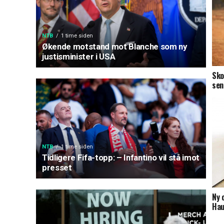
NTB
1 time siden
Økende motstand mot Blanche som ny
justisminister i USA
Sko
sen
NTB
1 time siden
Tidligere Fifa-topp: – Infantino vil stå imot
presset
Ny 
Ha