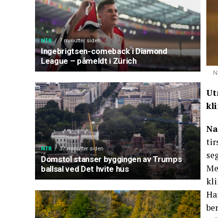
NTB
7 minutter siden
Ingebrigtsen-comeback i Diamond
League – påmeldt i Zürich
N
Ut
kl
Na
ti
NTB
37 minutter siden
se
Domstol stanser byggingen av Trumps
Me
ballsal ved Det hvite hus
kl
Han
ber