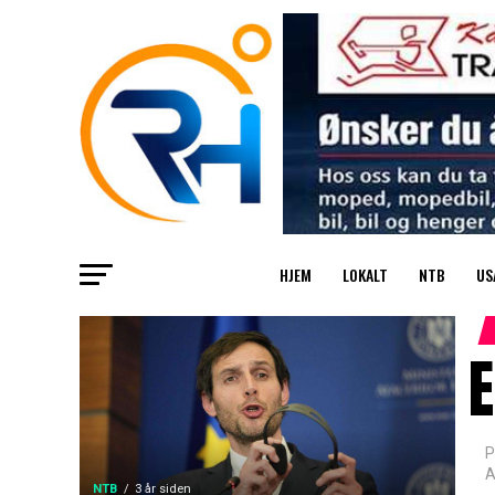
HJEM
LOKALT
NTB
US
P
A
NTB
3 år siden