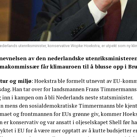
ederlands utenriksminister, konservative Wopke Hoekstra, er utpekt som ny kl
nevnelsen av den nederlandske utenriksministeren
imakommissær får klimauroen til å blusse opp i Bru
tur og miljø
: Hoekstra ble formelt utnevnt av EU-komm
rsdag. Han tar over for landsmannen Frans Timmermanns,
g inn i kampen om å bli Nederlands neste statsminister.
n mens den sosialdemokratiske Timmermanns ble kjent
imaet og frontmannen for EUs grønne giv, kommer Hoekst
 er konservativ og var ansatt i oljeselskapet Shell før ha
yktet i EU for å være mer opptatt av å kutte budsjetter 