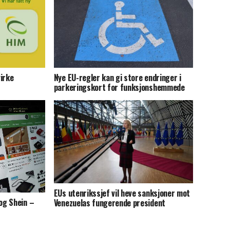
irke
Nye EU-regler kan gi store endringer i
parkeringskort for funksjonshemmede
EUs utenrikssjef vil heve sanksjoner mot
og Shein –
Venezuelas fungerende president