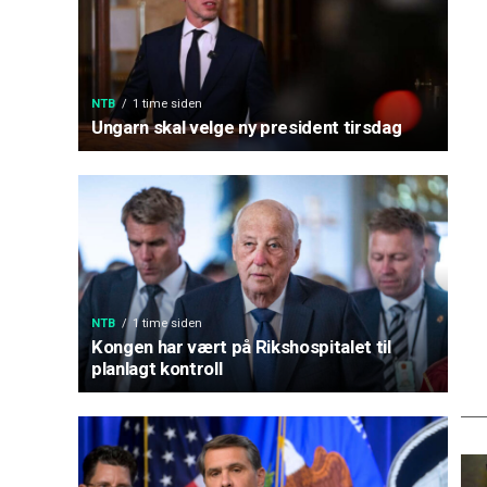
NTB
1 time siden
Ungarn skal velge ny president tirsdag
NTB
1 time siden
Kongen har vært på Rikshospitalet til
planlagt kontroll