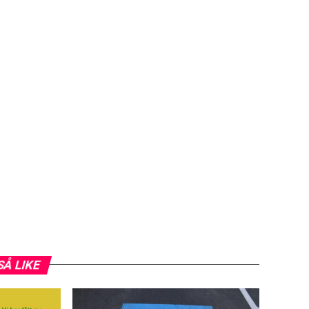
SÅ LIKE