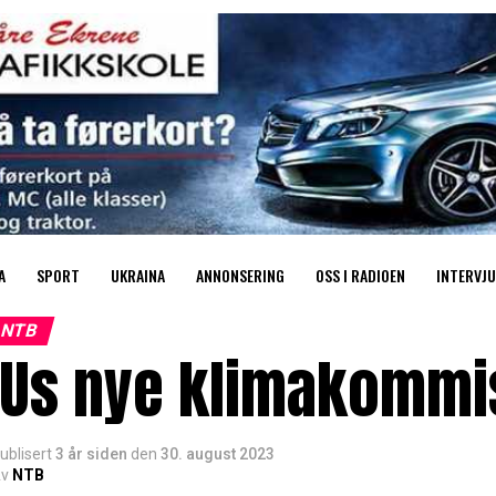
A
SPORT
UKRAINA
ANNONSERING
OSS I RADIOEN
INTERVJU
NTB
EUs nye klimakommi
ublisert
3 år siden
den
30. august 2023
v
NTB