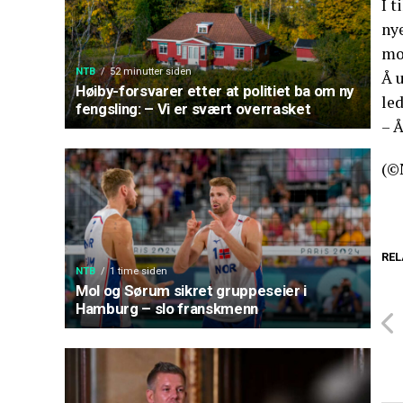
I 
ny
mo
NTB
52 minutter siden
Å u
Høiby-forsvarer etter at politiet ba om ny
le
fengsling: – Vi er svært overrasket
– Å
(©
REL
NTB
1 time siden
Mol og Sørum sikret gruppeseier i
Hamburg – slo franskmenn