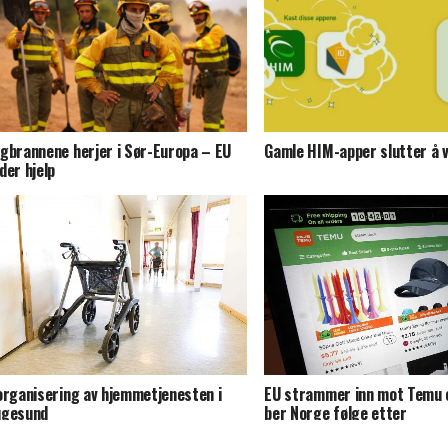
gbrannene herjer i Sør-Europa – EU
Gamle HIM-apper slutter å v
der hjelp
organisering av hjemmetjenesten i
EU strammer inn mot Temu 
ugesund
ber Norge følge etter