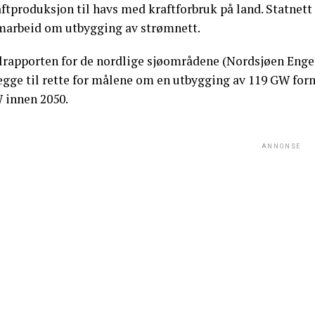
ftproduksjon til havs med kraftforbruk på land. Statnett
marbeid om utbygging av strømnett.
lrapporten for de nordlige sjøområdene (Nordsjøen Engels
legge til rette for målene om en utbygging av 119 GW for
 innen 2050.
ANNONSE