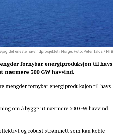
pig det eneste havvindprosjektet i Norge. Foto: Peter Tàlos / NTB
engder fornybar energiproduksjon til havs
 ut nærmere 300 GW havvind.
re mengder fornybar energiproduksjon til havs
tning om å bygge ut nærmere 500 GW havvind.
 effektivt og robust strømnett som kan koble