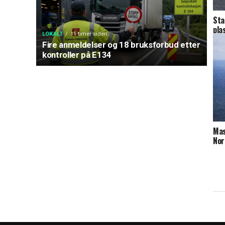
Sta
pla
LOKALT
11 timer siden
Fire anmeldelser og 18 bruksforbud etter
kontroller på E134
Mas
Nor