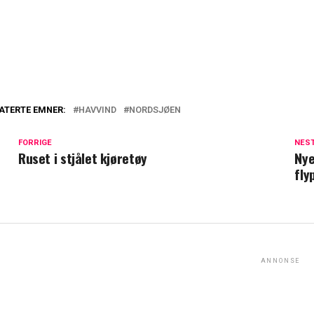
ATERTE EMNER:
HAVVIND
NORDSJØEN
FORRIGE
NES
Ruset i stjålet kjøretøy
Nye
fly
ANNONSE