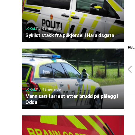
LOKALT
9 timer siden
Syklist stakk fra påkjørsel i Haraldsgata
REL
LOKALT
9 timer siden
Mann satt i arrest etter brudd på pålegg i
Odda