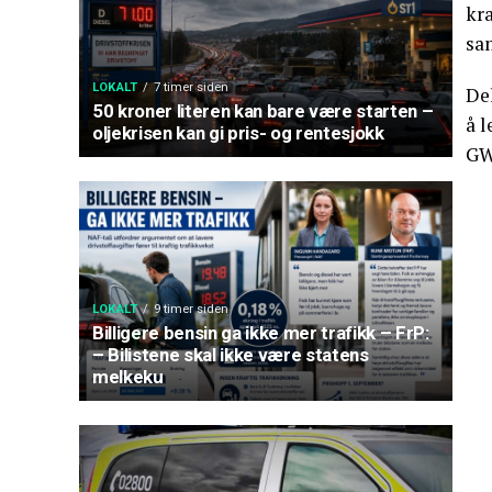
kra
sa
LOKALT
7 timer siden
De
50 kroner literen kan bare være starten –
å 
oljekrisen kan gi pris- og rentesjokk
GW
LOKALT
9 timer siden
Billigere bensin ga ikke mer trafikk – FrP:
– Bilistene skal ikke være statens
melkeku