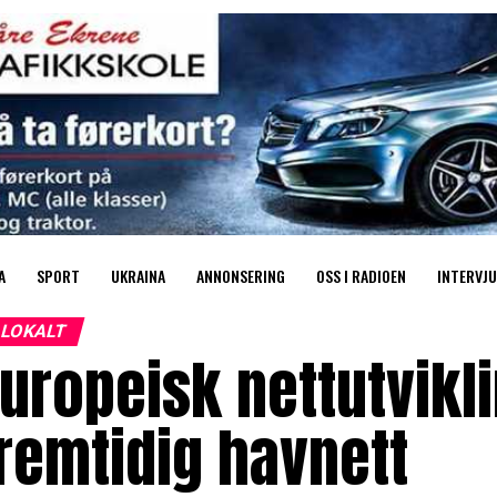
A
SPORT
UKRAINA
ANNONSERING
OSS I RADIOEN
INTERVJU
LOKALT
uropeisk nettutvikli
remtidig havnett