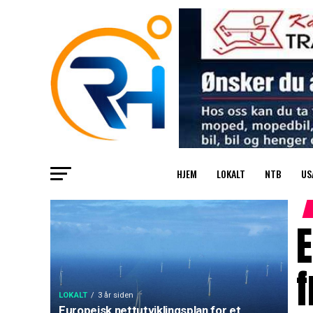
HJEM
LOKALT
NTB
US
E
f
LOKALT
3 år siden
Europeisk nettutviklingsplan for et