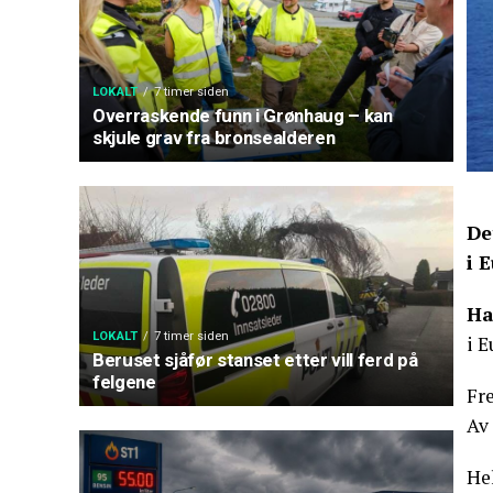
LOKALT
7 timer siden
Overraskende funn i Grønhaug – kan
skjule grav fra bronsealderen
De
i 
Ha
LOKALT
7 timer siden
i E
Beruset sjåfør stanset etter vill ferd på
felgene
Fr
Av
Hel