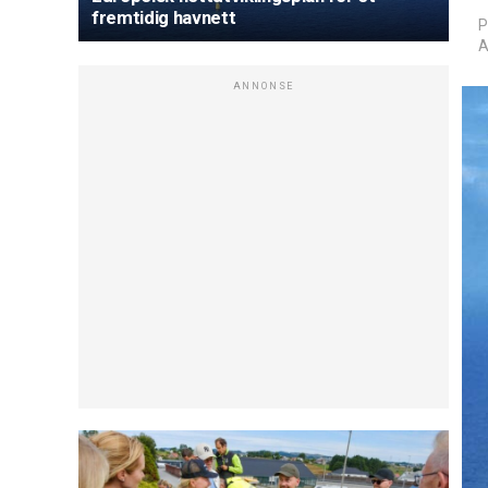
fremtidig havnett
P
A
ANNONSE