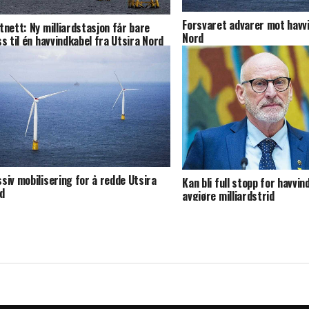
Forsvaret advarer mot havvi
tnett: Ny milliardstasjon får bare
Nord
ss til én havvindkabel fra Utsira Nord
siv mobilisering for å redde Utsira
Kan bli full stopp for havvin
d
avgjøre milliardstrid