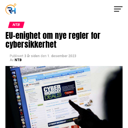
NTB
EU-enighet om nye regler for
cybersikkerhet
Publisert
3 år siden
den
1. desember 2023
Av
NTB