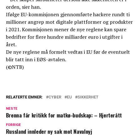
orden, sier han.
Ifølge EU-kommisjonen gjennomførte hackere rundt ti
millioner angrep mot digitale plattformer og produkter
i 2021. Kommisjonen mener de nye reglene kan spare
bedrifter for flere hundre milliarder euro i utgifter i
året.
De nye reglene må formelt vedtas i EU før de eventuelt
blir tatt inn i EØS-avtalen.
(©NTB)
RELATERTE EMNER:
CYBER
EU
SIKKERHET
NESTE
Brenna får kritikk for matkø-budskap: – Hjerterått
FORRIGE
Russland innleder ny sak mot Navalnyj