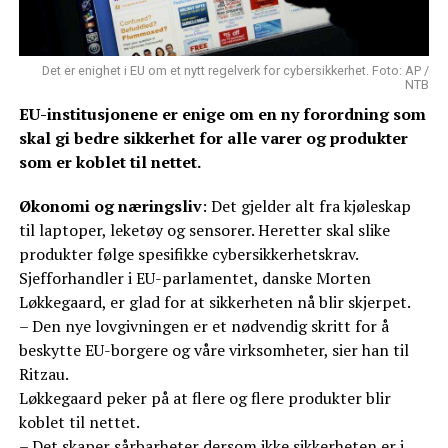
Det er enighet i EU om et nytt regelverk for cybersikkerhet. Foto: AP /
NTB
EU-institusjonene er enige om en ny forordning som
skal gi bedre sikkerhet for alle varer og produkter
som er koblet til nettet.
Økonomi og næringsliv
: Det gjelder alt fra kjøleskap
til laptoper, leketøy og sensorer. Heretter skal slike
produkter følge spesifikke cybersikkerhetskrav.
Sjefforhandler i EU-parlamentet, danske Morten
Løkkegaard, er glad for at sikkerheten nå blir skjerpet.
– Den nye lovgivningen er et nødvendig skritt for å
beskytte EU-borgere og våre virksomheter, sier han til
Ritzau.
Løkkegaard peker på at flere og flere produkter blir
koblet til nettet.
– Det skaper sårbarheter dersom ikke sikkerheten er i