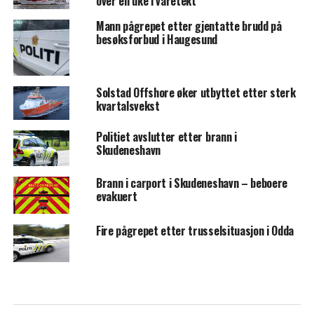
over en uke i varetekt
Mann pågrepet etter gjentatte brudd på
besøksforbud i Haugesund
Solstad Offshore øker utbyttet etter sterk
kvartalsvekst
Politiet avslutter etter brann i
Skudeneshavn
Brann i carport i Skudeneshavn – beboere
evakuert
Fire pågrepet etter trusselsituasjon i Odda