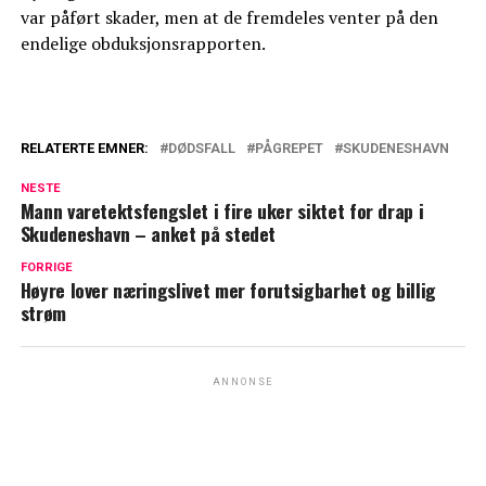
var påført skader, men at de fremdeles venter på den
endelige obduksjonsrapporten.
RELATERTE EMNER:
DØDSFALL
PÅGREPET
SKUDENESHAVN
NESTE
Mann varetektsfengslet i fire uker siktet for drap i
Skudeneshavn – anket på stedet
FORRIGE
Høyre lover næringslivet mer forutsigbarhet og billig
strøm
ANNONSE