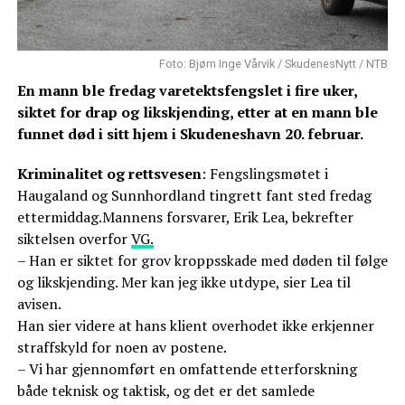
Foto: Bjørn Inge Vårvik / SkudenesNytt / NTB
En mann ble fredag varetektsfengslet i fire uker,
siktet for drap og likskjending, etter at en mann ble
funnet død i sitt hjem i Skudeneshavn 20. februar.
Kriminalitet og rettsvesen
: Fengslingsmøtet i
Haugaland og Sunnhordland tingrett fant sted fredag
ettermiddag.Mannens forsvarer, Erik Lea, bekrefter
siktelsen overfor
VG.
– Han er siktet for grov kroppsskade med døden til følge
og likskjending. Mer kan jeg ikke utdype, sier Lea til
avisen.
Han sier videre at hans klient overhodet ikke erkjenner
straffskyld for noen av postene.
– Vi har gjennomført en omfattende etterforskning
både teknisk og taktisk, og det er det samlede