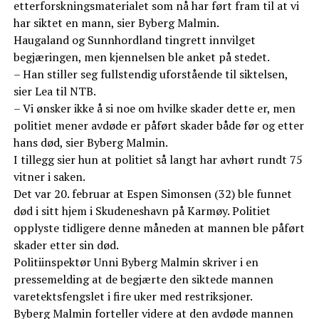
etterforskningsmaterialet som nå har ført fram til at vi
har siktet en mann, sier Byberg Malmin.
Haugaland og Sunnhordland tingrett innvilget
begjæringen, men kjennelsen ble anket på stedet.
– Han stiller seg fullstendig uforstående til siktelsen,
sier Lea til NTB.
– Vi ønsker ikke å si noe om hvilke skader dette er, men
politiet mener avdøde er påført skader både før og etter
hans død, sier Byberg Malmin.
I tillegg sier hun at politiet så langt har avhørt rundt 75
vitner i saken.
Det var 20. februar at Espen Simonsen (32) ble funnet
død i sitt hjem i Skudeneshavn på Karmøy. Politiet
opplyste tidligere denne måneden at mannen ble påført
skader etter sin død.
Politiinspektør Unni Byberg Malmin skriver i en
pressemelding at de begjærte den siktede mannen
varetektsfengslet i fire uker med restriksjoner.
Byberg Malmin forteller videre at den avdøde mannen