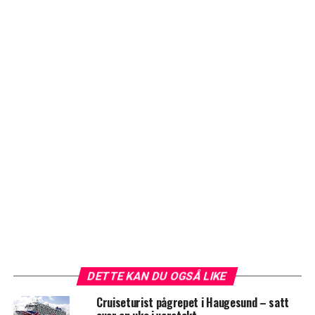
DETTE KAN DU OGSÅ LIKE
Cruiseturist pågrepet i Haugesund – satt