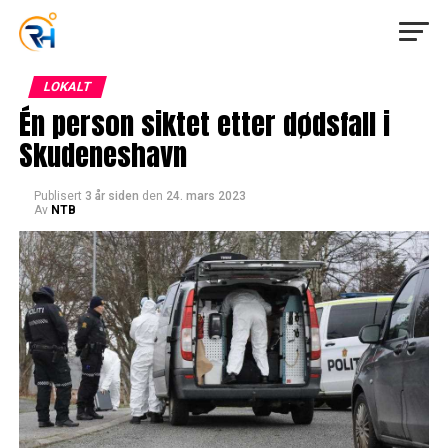
LOKALT
Én person siktet etter dødsfall i
Skudeneshavn
Publisert
3 år siden
den
24. mars 2023
Av
NTB