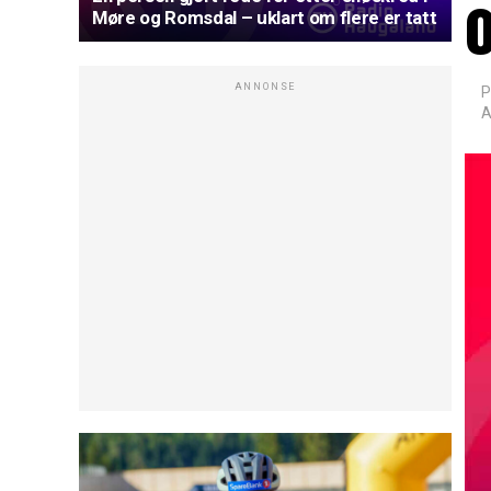
o
Møre og Romsdal – uklart om flere er tatt
ANNONSE
P
A