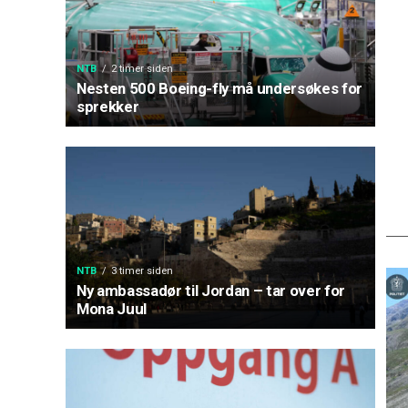
NTB
2 timer siden
Nesten 500 Boeing-fly må undersøkes for
sprekker
NTB
3 timer siden
Ny ambassadør til Jordan – tar over for
Mona Juul