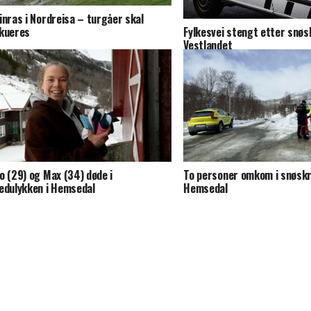
inras i Nordreisa – turgåer skal
Fylkesvei stengt etter snøs
kueres
Vestlandet
o (29) og Max (34) døde i
To personer omkom i snøskr
edulykken i Hemsedal
Hemsedal