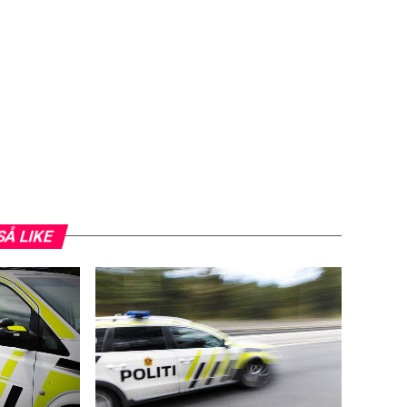
SÅ LIKE