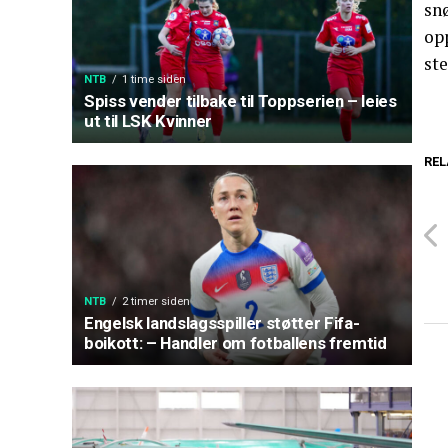
sn
opp
ste
NTB
1 time siden
Spiss vender tilbake til Toppserien – leies
ut til LSK Kvinner
REL
NTB
2 timer siden
Engelsk landslagsspiller støtter Fifa-
boikott: – Handler om fotballens fremtid