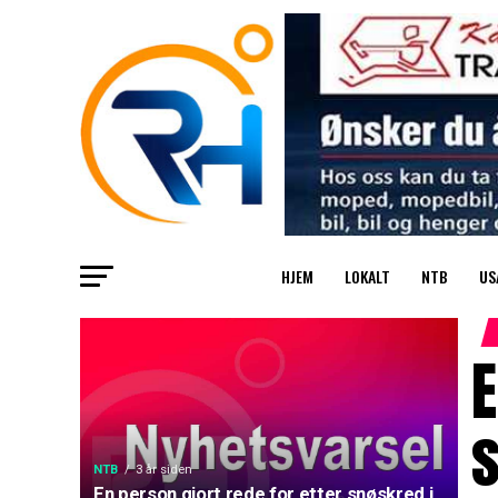
HJEM
LOKALT
NTB
US
E
s
NTB
3 år siden
En person gjort rede for etter snøskred i