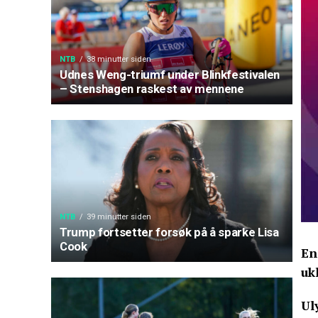
NTB
38 minutter siden
Udnes Weng-triumf under Blinkfestivalen
– Stenshagen raskest av mennene
NTB
39 minutter siden
Trump fortsetter forsøk på å sparke Lisa
Cook
En
uk
Ul