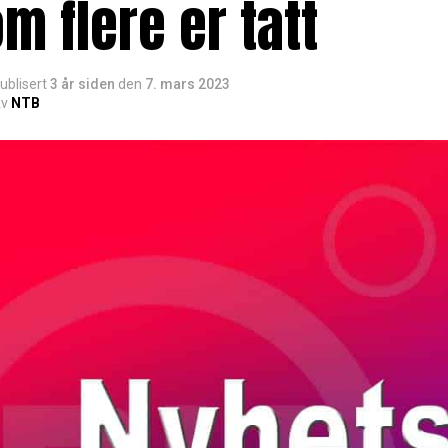
m flere er tatt
ublisert
3 år siden
den
7. mars 2023
v
NTB