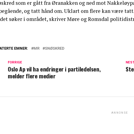
øskred som er gått fra Øranakken og ned mot Nakkeløypa. 
egående, og tatt hånd om. Uklart om flere kan være tatt. 
det søker i området, skriver Møre og Romsdal politidistr
ATERTE EMNER:
MR
SNØSKRED
FORRIGE
NES
Oslo Ap vil ha endringer i partiledelsen,
Ste
melder flere medier
ANNONSE