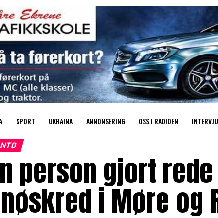
A
SPORT
UKRAINA
ANNONSERING
OSS I RADIOEN
INTERVJU
NTB
n person gjort rede 
nøskred i Møre og R