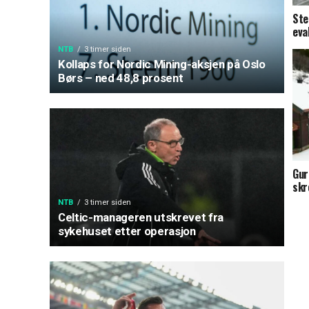
Ste
eva
NTB
3 timer siden
Kollaps for Nordic Mining-aksjen på Oslo
Børs – ned 48,8 prosent
Gur
skr
NTB
3 timer siden
Celtic-manageren utskrevet fra
sykehuset etter operasjon