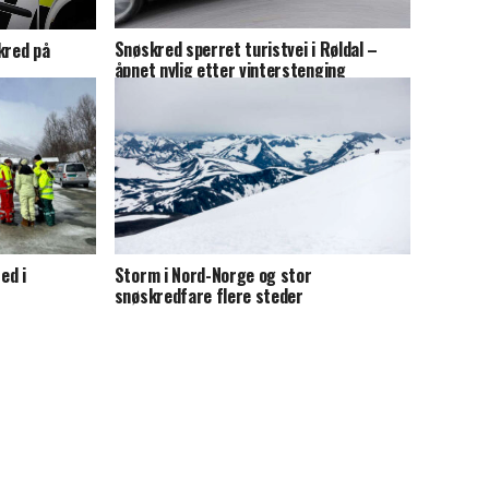
Snøskred sperret turistvei i Røldal –
kred på
åpnet nylig etter vinterstenging
ed i
Storm i Nord-Norge og stor
snøskredfare flere steder