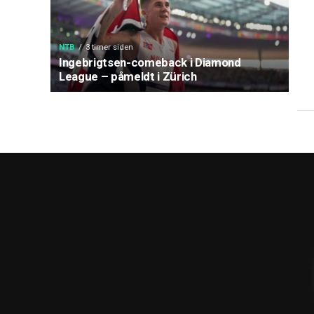
NTB
3 timer siden
Ingebrigtsen-comeback i Diamond
League – påmeldt i Zürich