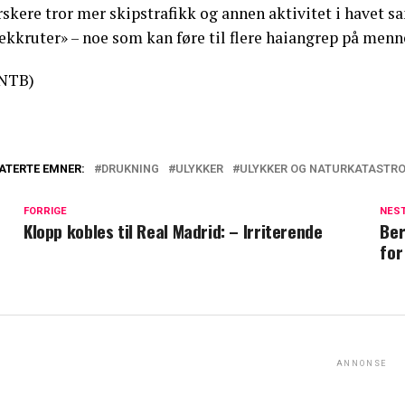
rskere tror mer skipstrafikk og annen aktivitet i havet 
ekkruter» – noe som kan føre til flere haiangrep på menn
NTB)
ATERTE EMNER:
DRUKNING
ULYKKER
ULYKKER OG NATURKATASTR
FORRIGE
NES
Klopp kobles til Real Madrid: – Irriterende
Ber
for
ANNONSE