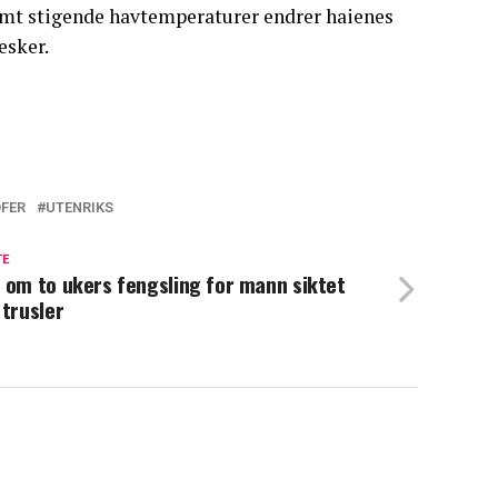
samt stigende havtemperaturer endrer haienes
esker.
OFER
UTENRIKS
TE
 om to ukers fengsling for mann siktet
 trusler