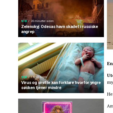
NTB
20 minutter siden
Zelenskyj: Odesas havn skadet i russiske
angrep
En
Ut
NTB
1 time siden
my
Virus og smitte kan forklare hvorfor yngre
søsken tjener mindre
He
Amb