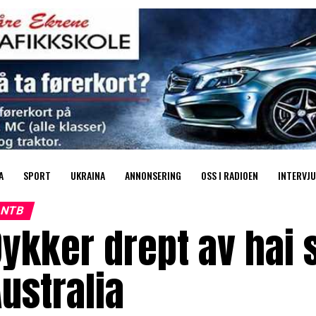
A
SPORT
UKRAINA
ANNONSERING
OSS I RADIOEN
INTERVJU
NTB
ykker drept av hai 
ustralia