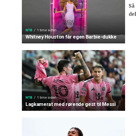
Så 
del
NTB
1 time siden
Whitney Houston får egen Barbie-dukke
NTB
1 time siden
Lagkamerat med rørende gest til Messi