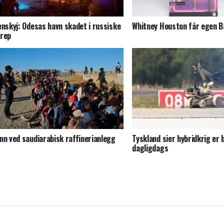
enskyj: Odesas havn skadet i russiske
Whitney Houston får egen B
rep
nn ved saudiarabisk raffinerianlegg
Tyskland sier hybridkrig er b
dagligdags