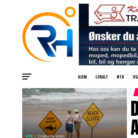
HJEM
LOKALT
NTB
US
D
A
NTB
2 måneder siden