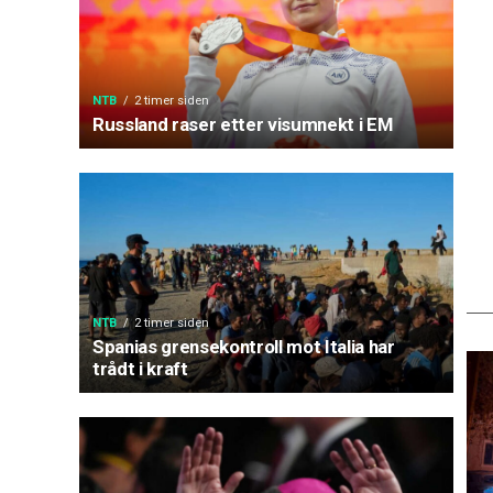
NTB
2 timer siden
Russland raser etter visumnekt i EM
NTB
2 timer siden
Spanias grensekontroll mot Italia har
trådt i kraft