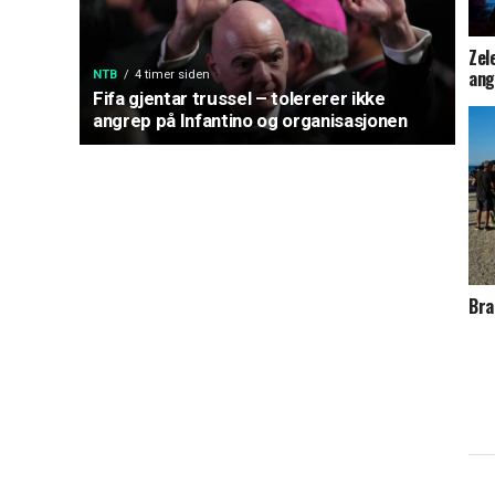
Zel
ang
NTB
4 timer siden
Fifa gjentar trussel – tolererer ikke
angrep på Infantino og organisasjonen
Bra