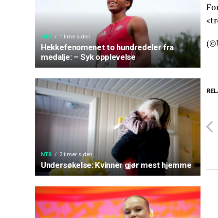
Fo
«tr
NTB
1 time siden
(©
Hekkefenomenet to hundredeler fra
medalje: – Syk opplevelse
REL
NTB
2 timer siden
Undersøkelse: Kvinner gjør mest hjemme