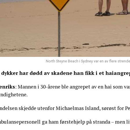
North Steyne Beach i Sydney var en av flere strend
 dykker har dødd av skadene han fikk i et haiangrep
enriks
: Mannen i 30-årene ble angrepet av en hai som va
ndighetene.
ndelsen skjedde utenfor Michaelmas Island, sørøst for Pe
ulansepersonell ga ham førstehjelp på stranda – men livet