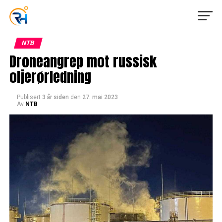
NTB
Droneangrep mot russisk
oljerørledning
Publisert
3 år siden
den
27. mai 2023
Av
NTB