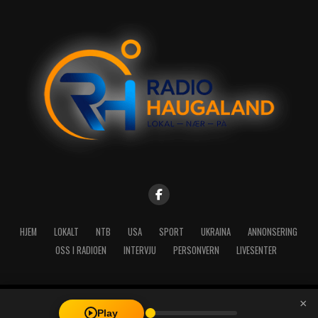
HJEM
LOKALT
NTB
USA
SPORT
UKRAINA
ANNONSERING
OSS I RADIOEN
INTERVJU
PERSONVERN
LIVESENTER
×
Copyright © 2026 A-Media AS | Radio Haugaland - Haraldsgata 114,
Play
5527 Haugesund - Mail: post@radioh.no - Telefon: 52717273