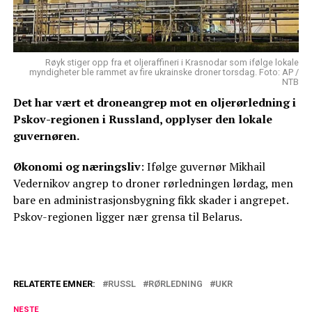
Røyk stiger opp fra et oljeraffineri i Krasnodar som ifølge lokale
myndigheter ble rammet av fire ukrainske droner torsdag. Foto: AP /
NTB
Det har vært et droneangrep mot en oljerørledning i
Pskov-regionen i Russland, opplyser den lokale
guvernøren.
Økonomi og næringsliv
: Ifølge guvernør Mikhail
Vedernikov angrep to droner rørledningen lørdag, men
bare en administrasjonsbygning fikk skader i angrepet.
Pskov-regionen ligger nær grensa til Belarus.
RELATERTE EMNER:
RUSSL
RØRLEDNING
UKR
NESTE