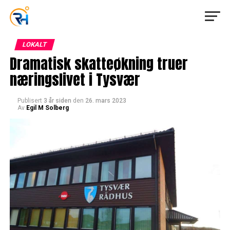
LOKALT
Dramatisk skatteøkning truer
næringslivet i Tysvær
Publisert
3 år siden
den
26. mars 2023
Av
Egil M Solberg