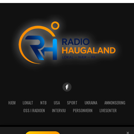
HJEM
LOKALT
NTB
USA
SPORT
UKRAINA
ANNONSERING
OSS I RADIOEN
INTERVJU
PERSONVERN
LIVESENTER
×
Copyright © 2026 A-Media AS | Radio Haugaland - Haraldsgata 114,