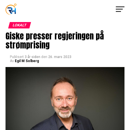
LOKALT
Giske presser regjeringen på
strømprising
Publisert
3 år siden
den
26. mars 2023
Av
Egil M Solberg