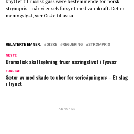
knyttet til russisk gass være bestemmende for norsk
strømpris – når vi er selvforsynt med vannkraft. Det er
meningsløst, sier Giske til avisa.
RELATERTE EMNER:
GISKE
REGJERING
STRØMPRIS
NESTE
Dramatisk skatteøkning truer næringslivet i Tysvær
FORRIGE
Sæter av med skade to uker før serieåpningen: – Et slag
i trynet
ANNONSE