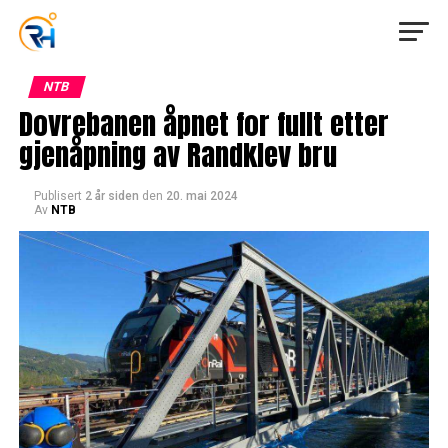
NTB
Dovrebanen åpnet for fullt etter
gjenåpning av Randklev bru
Publisert
2 år siden
den
20. mai 2024
Av
NTB