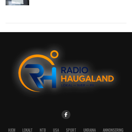
HJEM
LOKALT
NTB
USA
SPORT
UKRAINA
ANNONSERING