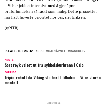
– Vi har jobbet intensivt med å gjenåpne
bruforbindelsen så raskt som mulig. Dette prosjektet
har hatt høyeste prioritet hos oss, sier Eriksen.
(©NTB)
RELATERTE EMNER:
BRU
GJENÅPNET
RANDKLEV
NESTE
Sort røyk veltet ut fra sykkelskurbrann i Oslo
FORRIGE
Tripic-rakett da Viking slo hardt tilbake: – Vi er sterke
mentalt
ANNONSE