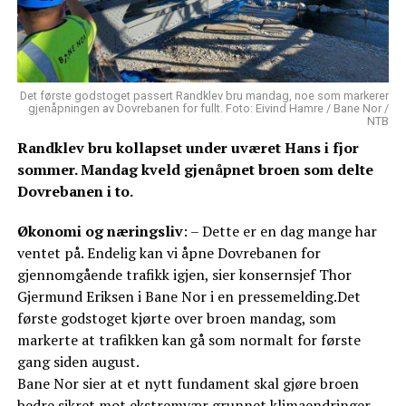
Det første godstoget passert Randklev bru mandag, noe som markerer
gjenåpningen av Dovrebanen for fullt. Foto: Eivind Hamre / Bane Nor /
NTB
Randklev bru kollapset under uværet Hans i fjor
sommer. Mandag kveld gjenåpnet broen som delte
Dovrebanen i to.
Økonomi og næringsliv
: – Dette er en dag mange har
ventet på. Endelig kan vi åpne Dovrebanen for
gjennomgående trafikk igjen, sier konsernsjef Thor
Gjermund Eriksen i Bane Nor i en pressemelding.Det
første godstoget kjørte over broen mandag, som
markerte at trafikken kan gå som normalt for første
gang siden august.
Bane Nor sier at et nytt fundament skal gjøre broen
bedre sikret mot ekstremvær grunnet klimaendringer.