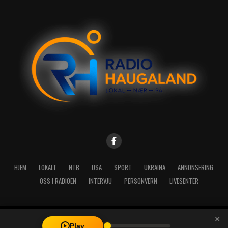
HJEM
LOKALT
NTB
USA
SPORT
UKRAINA
ANNONSERING
OSS I RADIOEN
INTERVJU
PERSONVERN
LIVESENTER
×
Copyright © 2026 A-Media AS | Radio Haugaland - Haraldsgata 114,
Play