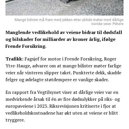
Mange bilister må fram med jekken etter ublide møter med dårlige
norske veier. Pxhere
Manglende vedlikehold av veiene bidrar til dødsfall
og bilskader for milliarder av kroner årlig, ifølge
Frende Forsikring.
Trafikk:
Fagsjef for motor i Frende Forsikring, Roger
Ytre-Hauge, advarer om at mange bilister møter farlige
veier når vinteren slipper taket. Punkterte dekk, skadde
felger og ødelagte støtdempere er vanlige skader.
En rapport fra Vegtilsynet viser at dårlige veier var en
medvirkende årsak til én av fire dødsulykker på riks- og
europaveiene i 2023. Riksrevisjonen kritiserte i fjor at
vedlikeholdskostnadene har økt uten at veiene er blitt
tryggere.