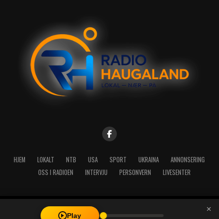
HJEM
LOKALT
NTB
USA
SPORT
UKRAINA
ANNONSERING
OSS I RADIOEN
INTERVJU
PERSONVERN
LIVESENTER
×
Copyright © 2026 A-Media AS | Radio Haugaland - Haraldsgata 114,
Play
5527 Haugesund - Mail: post@radioh.no - Telefon: 52717273