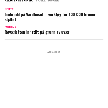
RELATERTE EMNER:
FJELL
UVÆR
NESTE
Innbrudd på Vardhuset – verktøy for 100 000 kroner
stjålet
FORRIGE
Røværbåten innstilt på grunn av uvær
ANNONSE