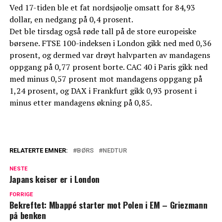
Ved 17-tiden ble et fat nordsjøolje omsatt for 84,93
dollar, en nedgang på 0,4 prosent.
Det ble tirsdag også røde tall på de store europeiske
børsene. FTSE 100-indeksen i London gikk ned med 0,36
prosent, og dermed var drøyt halvparten av mandagens
oppgang på 0,77 prosent borte. CAC 40 i Paris gikk ned
med minus 0,57 prosent mot mandagens oppgang på
1,24 prosent, og DAX i Frankfurt gikk 0,93 prosent i
minus etter mandagens økning på 0,85.
RELATERTE EMNER:
BØRS
NEDTUR
NESTE
Japans keiser er i London
FORRIGE
Bekreftet: Mbappé starter mot Polen i EM – Griezmann
på benken