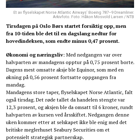
Et av flyselskapet Norse Atlantic Airways’ Boeing 787–9 Dreamliner.
Arkivfoto. Foto: Håkon Mosvold Larsen / NTB
Tirsdagen på Oslo Børs startet forsiktig opp, men
fra 10-tiden ble det til en dagslang nedtur for
hovedindeksen, som endte minus 0,47 prosent.
Økonomi og næringsliv
: Med nedgangen var over
halvparten av mandagens opptur på 0,75 prosent borte.
Dagens mest omsatte aksje ble Equinor, som med en
økning på 0,56 prosent fortsatte oppgangen fra
mandag.
Mandagens store taper, flyselskapet Norse Atlantic, falt
også tirsdag. Det røde tallet da handelen stengte var
12,3 prosent, og aksjen ble da omsatt til 6 kroner, rundt
halvparten av kursen ved årsskiftet. Nedgangen denne
uken kommer etter at selskapet ikke ble enig med det
britiske meglerhuset Seabury Securities om et
potensielt strategisk partnerskap.