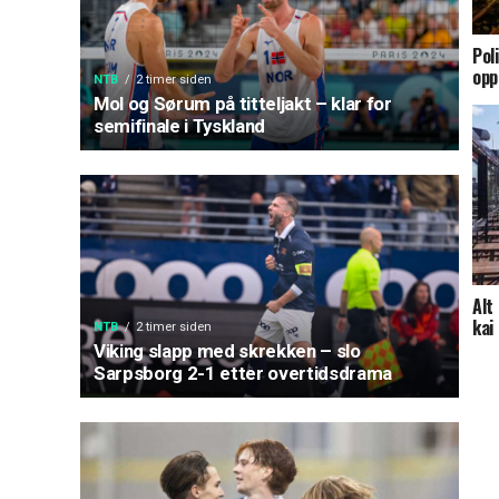
Pol
opp
NTB
2 timer siden
Mol og Sørum på titteljakt – klar for
semifinale i Tyskland
Alt
kai
NTB
2 timer siden
Viking slapp med skrekken – slo
Sarpsborg 2-1 etter overtidsdrama