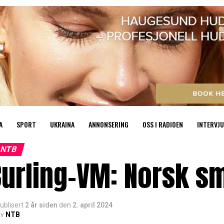
A
SPORT
UKRAINA
ANNONSERING
OSS I RADIOEN
INTERVJU
NTB
urling-VM: Norsk s
ublisert
2 år siden
den
2. april 2024
v
NTB