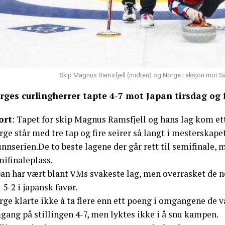
Skip Magnus Ramsfjell (midten) og Norge i aksjon mot Sve
rges curlingherrer tapte 4-7 mot Japan tirsdag og får
ort
: Tapet for skip Magnus Ramsfjell og hans lag kom et
ge står med tre tap og fire seirer så langt i mesterskapet
unnserien.De to beste lagene der går rett til semifinale
mifinaleplass.
pan har vært blant VMs svakeste lag, men overrasket de n
 5-2 i japansk favør.
ge klarte ikke å ta flere enn ett poeng i omgangene de van
gang på stillingen 4-7, men lyktes ikke i å snu kampen.