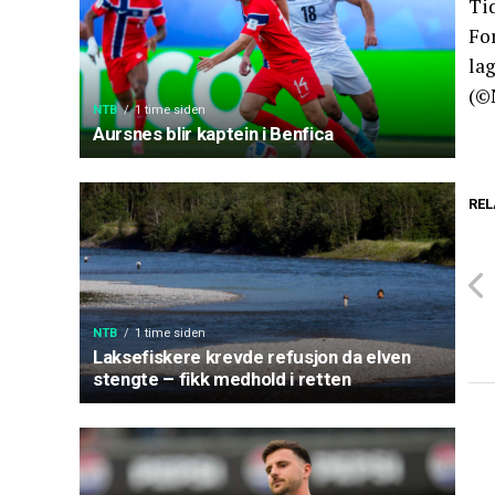
Ti
Fo
lag
(©
NTB
1 time siden
Aursnes blir kaptein i Benfica
REL
NTB
1 time siden
Laksefiskere krevde refusjon da elven
stengte – fikk medhold i retten