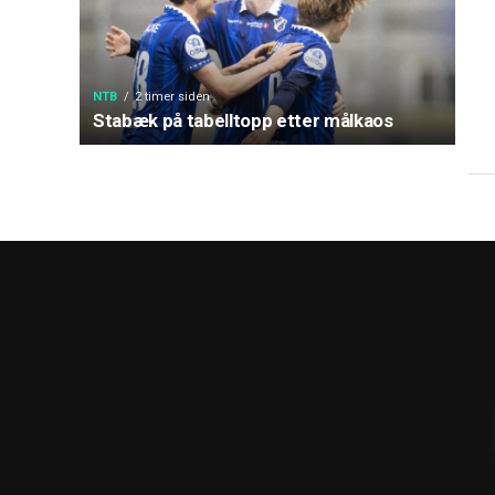
NTB
2 timer siden
Stabæk på tabelltopp etter målkaos