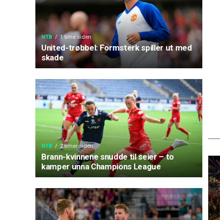
NTB
1 time siden
United-trøbbel: Formsterk spiller ut med
skade
NTB
2 timer siden
Brann-kvinnene snudde til seier – to
kamper unna Champions League