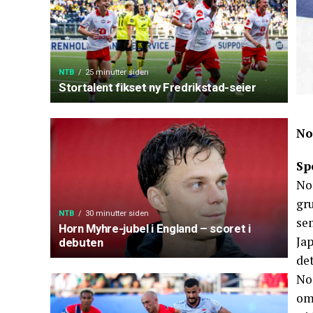
NTB
25 minutter siden
Stortalent fikset ny Fredrikstad-seier
No
Sp
Nor
gr
NTB
30 minutter siden
se
Horn Myhre-jubel i England – scoret i
Ja
debuten
det
Nor
om