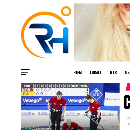
HJEM
LOKALT
NTB
US
C
P
A
NTB
2 år siden