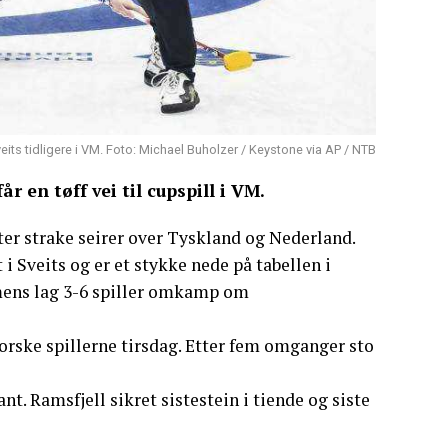
its tidligere i VM. Foto: Michael Buholzer / Keystone via AP / NTB
 en tøff vei til cupspill i VM.
ter strake seirer over Tyskland og Nederland.
 i Sveits og er et stykke nede på tabellen i
, mens lag 3-6 spiller omkamp om
orske spillerne tirsdag. Etter fem omganger sto
t. Ramsfjell sikret sistestein i tiende og siste