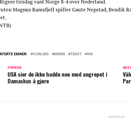
dligere tirsdag vant Norge 8-4 over Nederland.
ruten Magnus Ramsfjell spiller Gaute Nepstad, Bendik R
et.
NTB)
ATERTE EMNER:
CURLING
MENN
TEKST
VM
FORRIGE
NES
USA sier de ikke hadde noe med angrepet i
Vål
Damaskus å gjøre
Par
ANNONSE