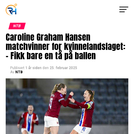
NTB
Caroline Graham Hansen
matchvinner for kvinnelandslaget:
– Fikk bare en tå på ballen
Publisert
1 år siden
den
25. februar 2025
Av
NTB