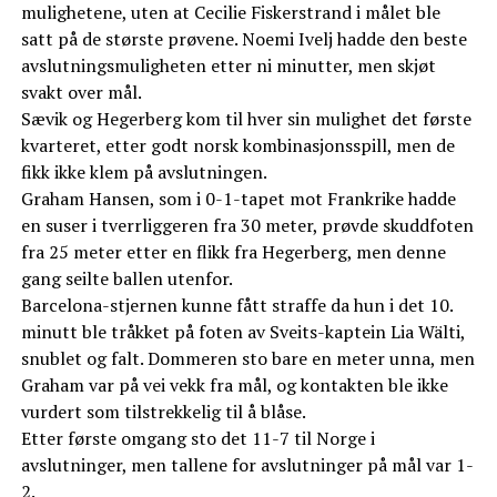
mulighetene, uten at Cecilie Fiskerstrand i målet ble
satt på de største prøvene. Noemi Ivelj hadde den beste
avslutningsmuligheten etter ni minutter, men skjøt
svakt over mål.
Sævik og Hegerberg kom til hver sin mulighet det første
kvarteret, etter godt norsk kombinasjonsspill, men de
fikk ikke klem på avslutningen.
Graham Hansen, som i 0-1-tapet mot Frankrike hadde
en suser i tverrliggeren fra 30 meter, prøvde skuddfoten
fra 25 meter etter en flikk fra Hegerberg, men denne
gang seilte ballen utenfor.
Barcelona-stjernen kunne fått straffe da hun i det 10.
minutt ble tråkket på foten av Sveits-kaptein Lia Wälti,
snublet og falt. Dommeren sto bare en meter unna, men
Graham var på vei vekk fra mål, og kontakten ble ikke
vurdert som tilstrekkelig til å blåse.
Etter første omgang sto det 11-7 til Norge i
avslutninger, men tallene for avslutninger på mål var 1-
2.