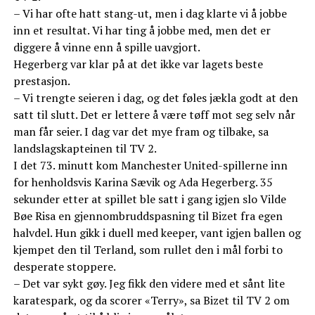
– Vi har ofte hatt stang-ut, men i dag klarte vi å jobbe
inn et resultat. Vi har ting å jobbe med, men det er
diggere å vinne enn å spille uavgjort.
Hegerberg var klar på at det ikke var lagets beste
prestasjon.
– Vi trengte seieren i dag, og det føles jækla godt at den
satt til slutt. Det er lettere å være tøff mot seg selv når
man får seier. I dag var det mye fram og tilbake, sa
landslagskapteinen til TV 2.
I det 73. minutt kom Manchester United-spillerne inn
for henholdsvis Karina Sævik og Ada Hegerberg. 35
sekunder etter at spillet ble satt i gang igjen slo Vilde
Bøe Risa en gjennombruddspasning til Bizet fra egen
halvdel. Hun gikk i duell med keeper, vant igjen ballen og
kjempet den til Terland, som rullet den i mål forbi to
desperate stoppere.
– Det var sykt gøy. Jeg fikk den videre med et sånt lite
karatespark, og da scorer «Terry», sa Bizet til TV 2 om