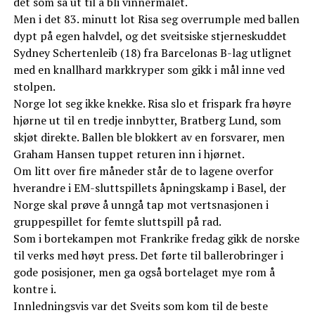
det som så ut til å bli vinnermålet.
Men i det 83. minutt lot Risa seg overrumple med ballen
dypt på egen halvdel, og det sveitsiske stjerneskuddet
Sydney Schertenleib (18) fra Barcelonas B-lag utlignet
med en knallhard markkryper som gikk i mål inne ved
stolpen.
Norge lot seg ikke knekke. Risa slo et frispark fra høyre
hjørne ut til en tredje innbytter, Bratberg Lund, som
skjøt direkte. Ballen ble blokkert av en forsvarer, men
Graham Hansen tuppet returen inn i hjørnet.
Om litt over fire måneder står de to lagene overfor
hverandre i EM-sluttspillets åpningskamp i Basel, der
Norge skal prøve å unngå tap mot vertsnasjonen i
gruppespillet for femte sluttspill på rad.
Som i bortekampen mot Frankrike fredag gikk de norske
til verks med høyt press. Det førte til ballerobringer i
gode posisjoner, men ga også bortelaget mye rom å
kontre i.
Innledningsvis var det Sveits som kom til de beste