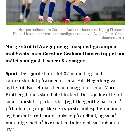
Norges målscorere Caroline Graham Hansen (til h.) og Elisabeth
Terland feirer sammen i nasjonsligaseieren over Sveits. Foto: Carina
Johansen / NTB
Norge så ut til å avgi poeng i nasjonsligakampen
mot Sveits, men Caroline Graham Hansen tuppet inn
målet som ga 2-1-seier i Stavanger.
Sport
: Det gjorde hun i det 87. minutt og med
kapteinsbindet på armen etter at Ada Hegerberg var
byttet ut. Barcelona-stjernen hogg til etter at Marit
Bratberg Lunds skudd ble blokkert. Det skjedde etter et
smart norsk frisparktrekk.– Jeg fikk egentlig bare en tå
på ballen. Jeg er jo ikke den største hodespilleren, men
jeg har en fri rolle inne i boksen på dødball, og så må
man følge med på hvor ballen faller ned, sa Graham til
TV 2.