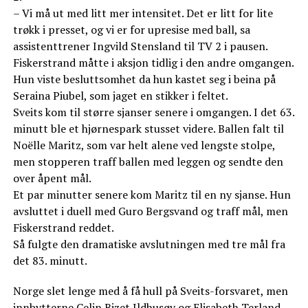
– Vi må ut med litt mer intensitet. Det er litt for lite
trøkk i presset, og vi er for upresise med ball, sa
assistenttrener Ingvild Stensland til TV 2 i pausen.
Fiskerstrand måtte i aksjon tidlig i den andre omgangen.
Hun viste besluttsomhet da hun kastet seg i beina på
Seraina Piubel, som jaget en stikker i feltet.
Sveits kom til større sjanser senere i omgangen. I det 63.
minutt ble et hjørnespark stusset videre. Ballen falt til
Noëlle Maritz, som var helt alene ved lengste stolpe,
men stopperen traff ballen med leggen og sendte den
over åpent mål.
Et par minutter senere kom Maritz til en ny sjanse. Hun
avsluttet i duell med Guro Bergsvand og traff mål, men
Fiskerstrand reddet.
Så fulgte den dramatiske avslutningen med tre mål fra
det 83. minutt.
Norge slet lenge med å få hull på Sveits-forsvaret, men
innbytterne Celin Bizet Ildhusøy og Elisabeth Terland