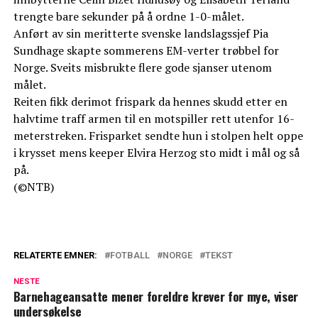
trengte bare sekunder på å ordne 1-0-målet.
Anført av sin meritterte svenske landslagssjef Pia
Sundhage skapte sommerens EM-verter trøbbel for
Norge. Sveits misbrukte flere gode sjanser utenom
målet.
Reiten fikk derimot frispark da hennes skudd etter en
halvtime traff armen til en motspiller rett utenfor 16-
meterstreken. Frisparket sendte hun i stolpen helt oppe
i krysset mens keeper Elvira Herzog sto midt i mål og så
på.
(©NTB)
RELATERTE EMNER:
FOTBALL
NORGE
TEKST
NESTE
Barnehageansatte mener foreldre krever for mye, viser
undersøkelse