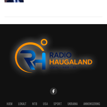
HJEM
LOKALT
NTB
USA
SPORT
UKRAINA
ANNONSERING