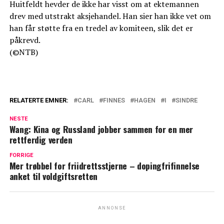
Huitfeldt hevder de ikke har visst om at ektemannen
drev med utstrakt aksjehandel. Han sier han ikke vet om
han får støtte fra en tredel av komiteen, slik det er
påkrevd.
(©NTB)
RELATERTE EMNER:
CARL
FINNES
HAGEN
I
SINDRE
NESTE
Wang: Kina og Russland jobber sammen for en mer
rettferdig verden
FORRIGE
Mer trøbbel for friidrettsstjerne – dopingfrifinnelse
anket til voldgiftsretten
ANNONSE