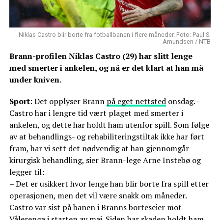
Niklas Castro blir borte fra fotballbanen i flere måneder. Foto: Paul S.
Amundsen / NTB
Brann-profilen Niklas Castro (29) har slitt lenge
med smerter i ankelen, og nå er det klart at han må
under kniven.
Sport
: Det opplyser Brann
på eget nettsted
onsdag.–
Castro har i lengre tid vært plaget med smerter i
ankelen, og dette har holdt ham utenfor spill. Som følge
av at behandlings- og rehabiliteringstiltak ikke har ført
fram, har vi sett det nødvendig at han gjennomgår
kirurgisk behandling, sier Brann-lege Arne Instebø og
legger til:
– Det er usikkert hvor lenge han blir borte fra spill etter
operasjonen, men det vil være snakk om måneder.
Castro var sist på banen i Branns borteseier mot
Vålerenga i starten av mai. Siden har skaden holdt ham