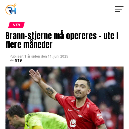
NTB
Brann-stjerne må opereres – ute i
flere måneder
Publisert
1 år siden
den
11. juni 2025
Av
NTB