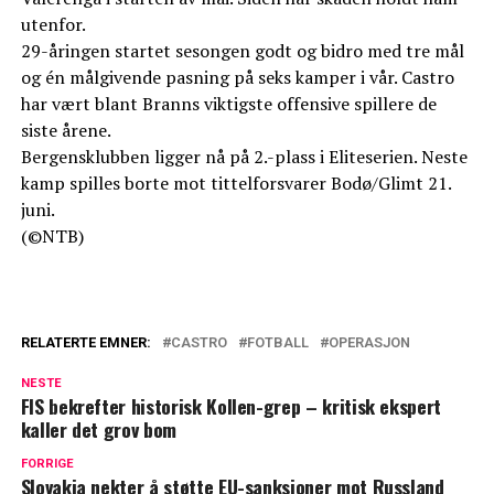
utenfor.
29-åringen startet sesongen godt og bidro med tre mål
og én målgivende pasning på seks kamper i vår. Castro
har vært blant Branns viktigste offensive spillere de
siste årene.
Bergensklubben ligger nå på 2.-plass i Eliteserien. Neste
kamp spilles borte mot tittelforsvarer Bodø/Glimt 21.
juni.
(©NTB)
RELATERTE EMNER:
CASTRO
FOTBALL
OPERASJON
NESTE
FIS bekrefter historisk Kollen-grep – kritisk ekspert
kaller det grov bom
FORRIGE
Slovakia nekter å støtte EU-sanksjoner mot Russland