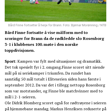
Bård Finne fortsetter å herje for Brann. Foto: Bjørnar Morønning / NTB
Bård Finne fortsatte å vise målform med to
scoringer for Brann da de rødkledde slo Rosenborg
3-1 i klubbenes 100. møte i den norske
toppdivisjonen.
Sport
: Kampen var fylt med situasjoner og dramatikk.
Det tok spesielt fyr i 2. omgang.Finne scoret sitt niende
mål på ni seriekamper i triumfen. Da rundet han
samtidig 50 mål totalt i Eliteserien siden hans første i
september 2012. Da var det i tillegg nettopp Rosenborg
som var motstander, og Finne ble matchvinner med to
mål i 2-1-seieren.
Ole Didrik Blomberg scoret også for rødtrøyene i seieren
på hjemmebane mandag. Markus Henriksen reduserte på