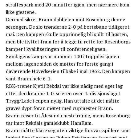
straffespark med 20 minutter igjen, men nærmere kom
ikke gjestene.
Dermed sikret Brann dobbelen mot Rosenborg denne
sesongen. De slo trønderne 2-0 på bortebane tidligere i
mai. Den kampen skulle opprinnelig bli spilt til høsten,
men ble flyttet fram for å legge til rette for Rosenborgs
kamper i kvalifiseringen til conferenceligaen.
Søndagens kamp var nummer 100 i toppdivisjonen
mellom lagene siden de møttes for første gang i
daværende Hovedserien tilbake i mai 1962. Den kampen
vant Brann hele 6-1.
RBK-trener Kjetil Rekdal var ikke nådig med eget lag
etter den knappe 1-0-seieren over 4.-divisjonslaget
Trygg/Lade i cupen nylig. Han uttalte at det måtte
graves dypt foran møtet med cupmester Brann.
Brann reiser til Ålesund i neste runde, mens Rosenborg
tar imot Rekdals gamleklubb HamKam.
Brann måtte klare seg uten viktige forsvarsspillere som
Japhet Sery Larsen og Ruben Kristiansen fra start mot