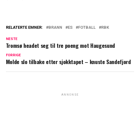
RELATERTE EMNER:
BRANN
ES
FOTBALL
RBK
NESTE
Tromsø headet seg til tre poeng mot Haugesund
FORRIGE
Molde slo tilbake etter sjokktapet – knuste Sandefjord
ANNONSE