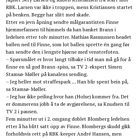
RBK. Larsen var ikke i troppen, mens Kristiansen startet
på benken. Begge har slitt med skade.
Etter en jevn åpning sendte målgarantisten Finne
hjemmefansen til himmels da han banket Brann i
ledelsen etter tolv minutter. Mathias Rasmussen headet
ballen ned til Finne, som lot ballen sprette én gang før
han sendte den i lengste hjørne med venstrefoten.
– Spørsmålet er hvor langt tilbake i tid man må gå for å
finne en så god Brann-spiss, sa TV 2-ekspert Simen
Stamsø-Møller på kanalens sending.
– Jeg heller mot straffespark … Han blir spent bein på,
sa Stamsø-Møller.
– Jeg har ikke peiling hvor han (Holse) kommer fra. Det
er dommerens jobb å ta de avgjørelsene, sa Knudsen til
TV 2 i pausen.
Fem minutter ut i 2. omgang doblet Blomberg ledelsen
etter å ha blitt satt opp av Finne. Blombergs skudd gikk
forholdsvis rett på RBK-keeper André Hansen, men