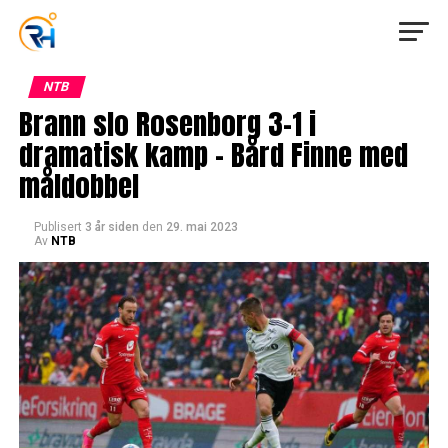
NTB
Brann slo Rosenborg 3-1 i
dramatisk kamp – Bård Finne med
måldobbel
Publisert
3 år siden
den
29. mai 2023
Av
NTB