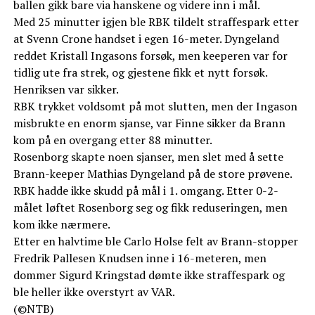
ballen gikk bare via hanskene og videre inn i mål.
Med 25 minutter igjen ble RBK tildelt straffespark etter
at Svenn Crone handset i egen 16-meter. Dyngeland
reddet Kristall Ingasons forsøk, men keeperen var for
tidlig ute fra strek, og gjestene fikk et nytt forsøk.
Henriksen var sikker.
RBK trykket voldsomt på mot slutten, men der Ingason
misbrukte en enorm sjanse, var Finne sikker da Brann
kom på en overgang etter 88 minutter.
Rosenborg skapte noen sjanser, men slet med å sette
Brann-keeper Mathias Dyngeland på de store prøvene.
RBK hadde ikke skudd på mål i 1. omgang. Etter 0-2-
målet løftet Rosenborg seg og fikk reduseringen, men
kom ikke nærmere.
Etter en halvtime ble Carlo Holse felt av Brann-stopper
Fredrik Pallesen Knudsen inne i 16-meteren, men
dommer Sigurd Kringstad dømte ikke straffespark og
ble heller ikke overstyrt av VAR.
(©NTB)