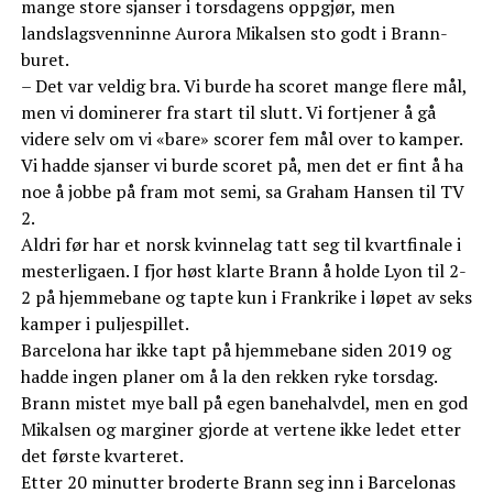
mange store sjanser i torsdagens oppgjør, men
landslagsvenninne Aurora Mikalsen sto godt i Brann-
buret.
– Det var veldig bra. Vi burde ha scoret mange flere mål,
men vi dominerer fra start til slutt. Vi fortjener å gå
videre selv om vi «bare» scorer fem mål over to kamper.
Vi hadde sjanser vi burde scoret på, men det er fint å ha
noe å jobbe på fram mot semi, sa Graham Hansen til TV
2.
Aldri før har et norsk kvinnelag tatt seg til kvartfinale i
mesterligaen. I fjor høst klarte Brann å holde Lyon til 2-
2 på hjemmebane og tapte kun i Frankrike i løpet av seks
kamper i puljespillet.
Barcelona har ikke tapt på hjemmebane siden 2019 og
hadde ingen planer om å la den rekken ryke torsdag.
Brann mistet mye ball på egen banehalvdel, men en god
Mikalsen og marginer gjorde at vertene ikke ledet etter
det første kvarteret.
Etter 20 minutter broderte Brann seg inn i Barcelonas