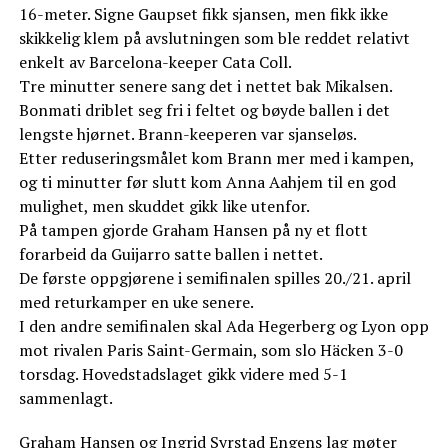
16-meter. Signe Gaupset fikk sjansen, men fikk ikke
skikkelig klem på avslutningen som ble reddet relativt
enkelt av Barcelona-keeper Cata Coll.
Tre minutter senere sang det i nettet bak Mikalsen.
Bonmati driblet seg fri i feltet og bøyde ballen i det
lengste hjørnet. Brann-keeperen var sjanseløs.
Etter reduseringsmålet kom Brann mer med i kampen,
og ti minutter før slutt kom Anna Aahjem til en god
mulighet, men skuddet gikk like utenfor.
På tampen gjorde Graham Hansen på ny et flott
forarbeid da Guijarro satte ballen i nettet.
De første oppgjørene i semifinalen spilles 20./21. april
med returkamper en uke senere.
I den andre semifinalen skal Ada Hegerberg og Lyon opp
mot rivalen Paris Saint-Germain, som slo Häcken 3-0
torsdag. Hovedstadslaget gikk videre med 5-1
sammenlagt.
Graham Hansen og Ingrid Syrstad Engens lag møter