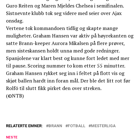
Guro Reiten og Maren Mjeldes Chelsea i semifinalen.
Sistnevnte klubb tok seg videre med seier over Ajax
onsdag.
Vertene tok kommandoen tidlig og skapte mange
muligheter. Graham Hansen var aktiv på høyrekanten og
satte Brann-keeper Aurora Mikalsen på flere prøver,
men sisteskansen holdt unna med gode redninger.
Spanjolene var klart best og kunne fort ledet med mer
til pause. Scoring nummer to kom etter 55 minutter.
Graham Hansen rykket seg inn i feltet på flott vis og
skjøt ballen hardt inn foran mål. Der ble det litt rot før
Rolfö til slutt fikk pirket den over streken.
(©NTB)
RELATERTE EMNER:
BRANN
FOTBALL
MESTERLIGA
NESTE