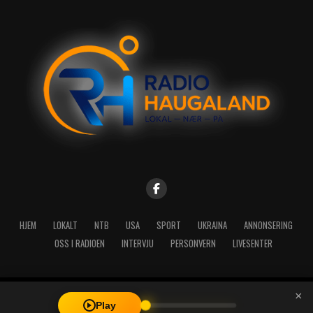
HJEM
LOKALT
NTB
USA
SPORT
UKRAINA
ANNONSERING
OSS I RADIOEN
INTERVJU
PERSONVERN
LIVESENTER
×
Copyright © 2026 A-Media AS | Radio Haugaland - Haraldsgata 114,
Play
5527 Haugesund - Mail: post@radioh.no - Telefon: 52717273