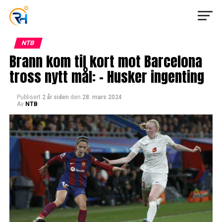
NTB
Brann kom til kort mot Barcelona
tross nytt mål: – Husker ingenting
Publisert
2 år siden
den
28. mars 2024
Av
NTB