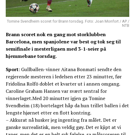
Tomine Svendheim scoret for Brann torsdag. Foto: Joan Monfort / AP /
NTB
Brann scoret nok en gang mot storklubben
Barcelona, men spanjolene var best og tok seg til
semifinale i mesterligaen med 3-1-seier på
hjemmebane torsdag.
Sport
: Gullballen-vinner Aitana Bonmatí sendte den
regjerende mesteren i ledelsen etter 23 minutter, før
Fridolina Rolfö doblet et kvarter ut i annen omgang.
Caroline Graham Hansen var svært sentral for
vinnerlaget.Med 20 minutter igjen ga Tomine
Svendheim (18) bortelaget håp da hun trillet ballen i det
lengste hjørnet etter en flott kontring.
– Akkurat nå husker jeg ingenting fra målet. Det er
ganske surrealistisk, men veldig gøy. Det er kjipt at vi
taper, men det er en helt syk følelse, sa målscoreren til