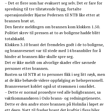
– Det er flere som har evakuert seg selv. Det er fare for
spredning til tre tilstøtende bygg, fortalte
operasjonsleder Bjarne Pedersen til NTB like etter at
brannen brøt ut.
Den første meldingen om brannen kom klokken 1.50.
Politiet skrev til pressen at to av boligene hadde blitt
totalskadd.
Klokken 3.10 brant det fremdeles godt i de to boligene,
og brannvesenet var til stede med 14 brannbiler for å
hindre at brannen ikke skulle spre seg.
Det er ikke meldt om alvorlige skader eller savnede
personer etter brannen.
Rusten sa til NTB at to personer fikk i seg litt røyk, men
at de ikke behøvde videre oppfølging av helsepersonell.
Brannvesenet koblet også ut strømmen i området.
– Dette er normal prosedyre ved alle boligbranner, sa
vaktkommandøren i Oslo brann- og redningstjeneste.
Dette er den andre store brannen på Holmlia i løpet av
ett døgn. Natt til fredag brant det kraftig i flere biler.