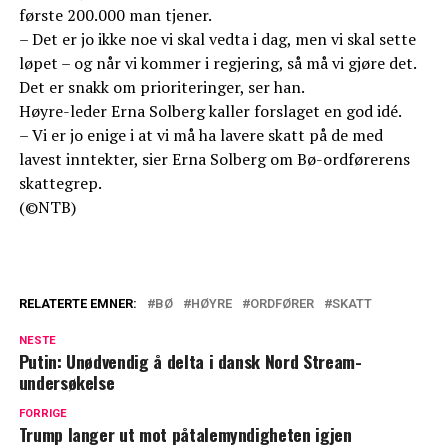
første 200.000 man tjener.
– Det er jo ikke noe vi skal vedta i dag, men vi skal sette
løpet – og når vi kommer i regjering, så må vi gjøre det.
Det er snakk om prioriteringer, ser han.
Høyre-leder Erna Solberg kaller forslaget en god idé.
– Vi er jo enige i at vi må ha lavere skatt på de med
lavest inntekter, sier Erna Solberg om Bø-ordførerens
skattegrep.
(©NTB)
RELATERTE EMNER:
BØ
HØYRE
ORDFØRER
SKATT
NESTE
Putin: Unødvendig å delta i dansk Nord Stream-
undersøkelse
FORRIGE
Trump langer ut mot påtalemyndigheten igjen