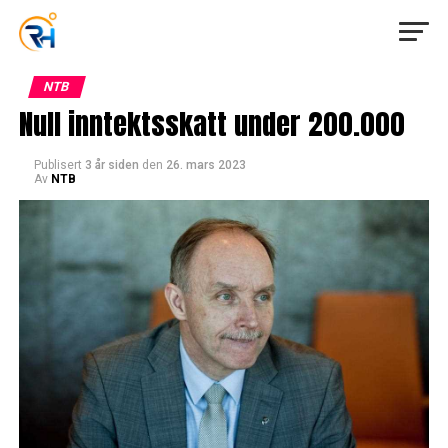
NTB
Null inntektsskatt under 200.000
Publisert
3 år siden
den
26. mars 2023
Av
NTB