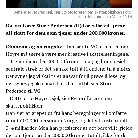
– Dette er jo Høyres sjel, sier Bø-ordføreren om skattepolitikken Foto:
Sara Johannessen Meek / NTB
Bø-ordfører Sture Pedersen (H) foreslår vil fjerne
all skatt for dem som tjener under 200.000 kroner.
Økonomi og næringsliv
: Han sier til VG at han mener
Høyre må tørre å være mer kreative i skatteløsningene.
– Tjener du under 200.000 kroner i dag og bor spesielt i
sentrale strøk er det ganske tøft å få endene til å møtes.
Det synes jeg vi skal ta et ansvar for å prøve å løse, og
det synes jeg ikke man har klart hittil, sier Sture
Pedersen til VG.
– Dette er jo Høyres sjel, sier Bø-ordføreren om
skattepolitikken.
Han sier at grepet ut fra hans beregninger vil omfatte
rundt 600.000 personer i Norge, og det vil koste rundt
3-4 milliarder. Men han presiserer at det bare ville gjelde
de som tjener under 200.000 kroner totalt, ikke for de