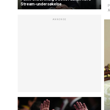
Stream-undersøkelse
P
A
ANNONSE