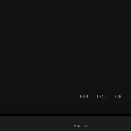
HJEM
LOKALT
NTB
U
Copyright © 2026 A-Media AS 
LIVE
NESTE