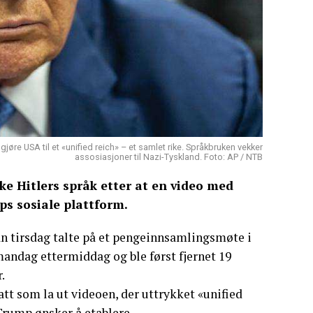
jøre USA til et «unified reich» – et samlet rike. Språkbruken vekker
assosiasjoner til Nazi-Tyskland. Foto: AP / NTB
e Hitlers språk etter at en video med
ps sosiale plattform.
han tirsdag talte på et pengeinnsamlingsmøte i
mandag ettermiddag og ble først fjernet 19
.
 som la ut videoen, der uttrykket «unified
 Trump ønsker å etablere.