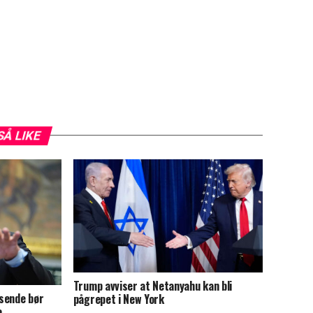
SÅ LIKE
Trump avviser at Netanyahu kan bli
sende bør
pågrepet i New York
e