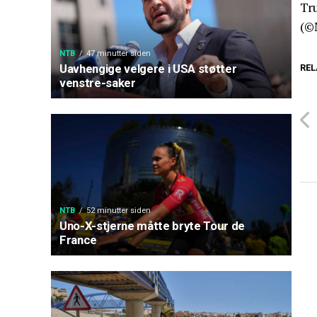
Tr
(©
NTB
47 minutter siden
Uavhengige velgere i USA støtter
REL
venstre-saker
NTB
52 minutter siden
Uno-X-stjerne måtte bryte Tour de
France