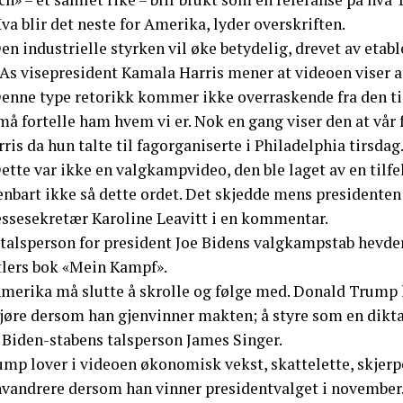
va blir det neste for Amerika, lyder overskriften.
en industrielle styrken vil øke betydelig, drevet av etabl
As visepresident Kamala Harris mener at videoen viser at
Denne type retorikk kommer ikke overraskende fra den ti
må fortelle ham hvem vi er. Nok en gang viser den at vår f
ris da hun talte til fagorganiserte i Philadelphia tirsdag
ette var ikke en valgkampvideo, den ble laget av en tilf
enbart ikke så dette ordet. Det skjedde mens presidenten
essesekretær Karoline Leavitt i en kommentar.
 talsperson for president Joe Bidens valgkampstab hevder
tlers bok «Mein Kampf».
Amerika må slutte å skrolle og følge med. Donald Trump l
jøre dersom han gjenvinner makten; å styre som en diktato
a Biden-stabens talsperson James Singer.
ump lover i videoen økonomisk vekst, skattelette, skjerp
nvandrere dersom han vinner presidentvalget i november