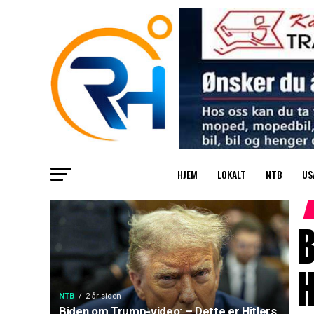
HJEM
LOKALT
NTB
US
B
H
NTB
2 år siden
Biden om Trump-video: – Dette er Hitlers