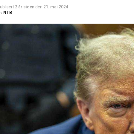
ublisert
2 år siden
den
21. mai 2024
v
NTB