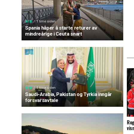
NTB
1 time siden
Spania håper å starte returer av
mindreårige i Ceuta snart
NTB
1 time siden
Saudi-Arabia, Pakistan og Tyrkia inngår
forsvarsavtale
Rog
vis