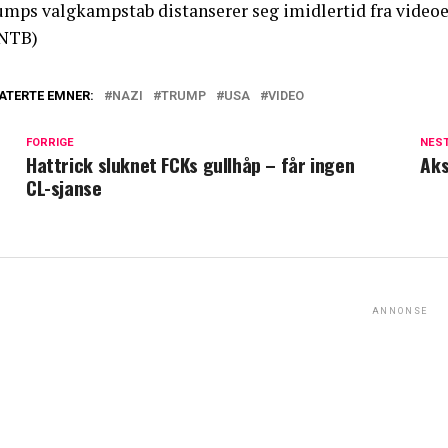
umps valgkampstab distanserer seg imidlertid fra videoen
NTB)
ATERTE EMNER:
NAZI
TRUMP
USA
VIDEO
FORRIGE
NES
Hattrick sluknet FCKs gullhåp – får ingen
Aks
CL-sjanse
ANNONSE