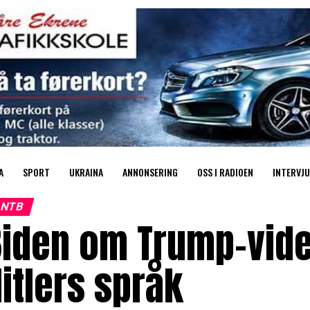
A
SPORT
UKRAINA
ANNONSERING
OSS I RADIOEN
INTERVJU
NTB
iden om Trump-video
itlers språk