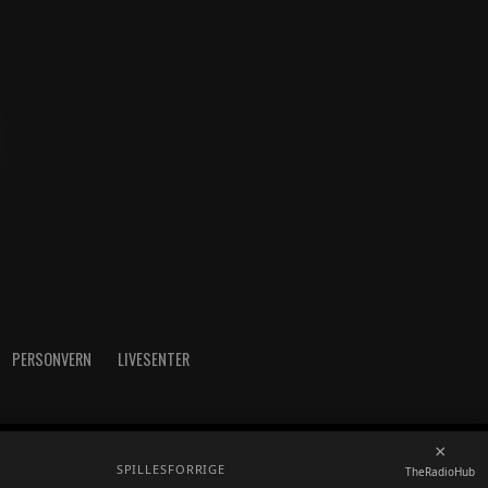
PERSONVERN
LIVESENTER
×
radioh.no - Telefon: 52717273
SPILLES
FORRIGE
TheRadioHub