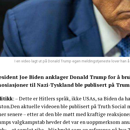
I en video lagt ut på Donald Trump egen meldingstjeneste lover han å g
esident Joe Biden anklager Donald Trump for å bruk
sosiasjoner til Nazi-Tyskland ble publisert på Trum
litikk
: – Dette er Hitlers språk, ikke USAs, sa Biden da 
ston.Den aktuelle videoen ble publisert på Truth Social 
er senere – etter at den ble møtt med kraftige reaksjoner
umps valgkampstab hevder det var en uoppmerksom ansatt
ch» – et samlet rike – blir brukt som en referanse på hva