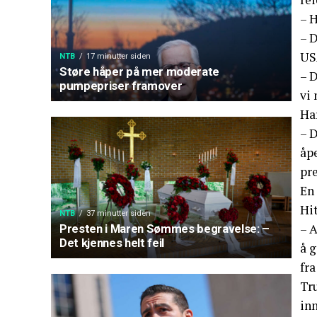
– H
– D
US
NTB
17 minutter siden
Støre håper på mer moderate
– 
pumpepriser framover
vi 
Har
– D
åp
pr
En
Hi
NTB
37 minutter siden
– 
Presten i Maren Sømmes begravelse: –
Det kjennes helt feil
å g
fr
Tr
in