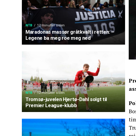
NTB
12 minutter siden
Maradonas massør gråtkvalt i retten: –
Legene ba meg roe meg ned
Pr
as
NTB
12 minutter siden
Tromsø-juvelen Hjertø-Dahl solgt til
Po
Premier League-klubb
Bo
tim
Tr
rei