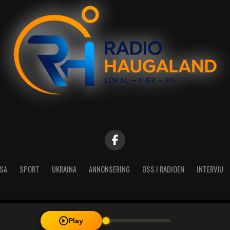
SA
SPORT
UKRAINA
ANNONSERING
OSS I RADIOEN
INTERVJU
| Radio Haugaland - Haraldsgata 114, 5527 Haugesund - Mail: post@
Play