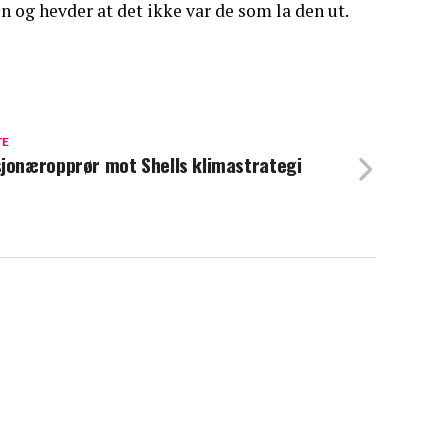
 og hevder at det ikke var de som la den ut.
TE
jonæropprør mot Shells klimastrategi