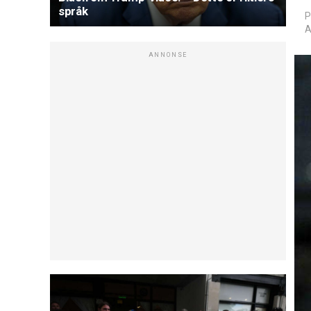
språk
P
A
ANNONSE