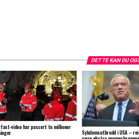
DETTE KAN DU OG
fast-video har passert to millioner
Sykdomsutbrudd i USA – rei
ninger
være ekstra oppmerksomm